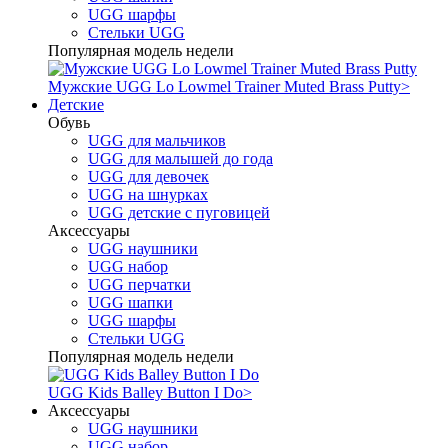
UGG шарфы
Стельки UGG
Популярная модель недели
Мужские UGG Lo Lowmel Trainer Muted Brass Putty
>
Детские
Обувь
UGG для мальчиков
UGG для малышей до года
UGG для девочек
UGG на шнурках
UGG детские с пуговицей
Аксессуары
UGG наушники
UGG набор
UGG перчатки
UGG шапки
UGG шарфы
Стельки UGG
Популярная модель недели
UGG Kids Balley Button I Do
>
Аксессуары
UGG наушники
UGG набор