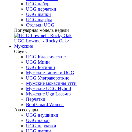
UGG набор
UGG перчатки
UGG шапки
UGG шарфы
Стельки UGG
Популярная модель недели
UGG Lowmel - Rocky Oak
>
Мужские
Обувь
UGG Классические
UGG Мини
UGG Ботинки
Мужские тапочки UGG
UGG Ультракороткие
Мужские мокасины угги
Мужские UGG Hybrid
Мужские Ugg Lace-up
Перчатки
Boot Guard Women
Аксессуары
UGG наушники
UGG набор
UGG перчатки
UGG шапки