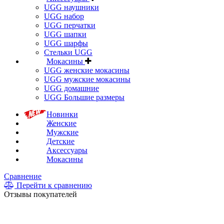
UGG наушники
UGG набор
UGG перчатки
UGG шапки
UGG шарфы
Стельки UGG
Мокасины
UGG женские мокасины
UGG мужские мокасины
UGG домашние
UGG Большие размеры
Новинки
Женские
Мужские
Детские
Аксессуары
Мокасины
Сравнение
Перейти к сравнению
Отзывы покупателей