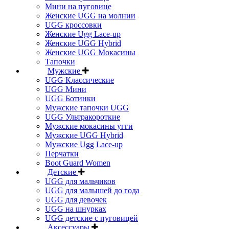
Мини на пуговице
Женские UGG на молнии
UGG кроссовки
Женские Ugg Lace-up
Женские UGG Hybrid
Женские UGG Мокасины
Тапочки
Мужские
UGG Классические
UGG Мини
UGG Ботинки
Мужские тапочки UGG
UGG Ультракороткие
Мужские мокасины угги
Мужские UGG Hybrid
Мужские Ugg Lace-up
Перчатки
Boot Guard Women
Детские
UGG для мальчиков
UGG для малышей до года
UGG для девочек
UGG на шнурках
UGG детские с пуговицей
Аксессуары