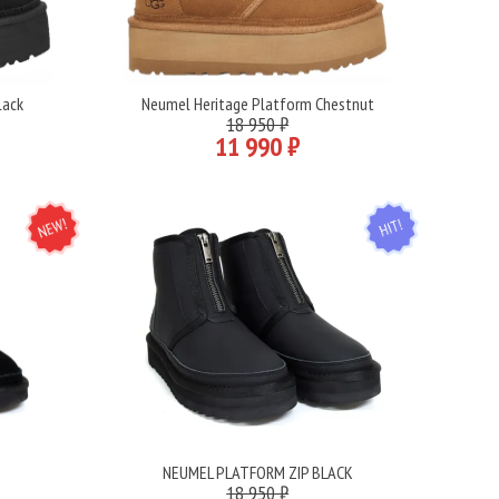
lack
Neumel Heritage Platform Chestnut
Подробнее
18 950 ₽
11 990 ₽
NEW
HIT
K
NEUMEL PLATFORM ZIP BLACK
Подробнее
18 950 ₽