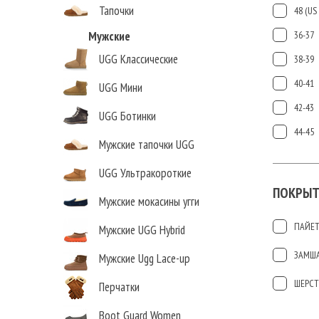
Тапочки
48 (US 
Мужские
36-37
UGG Классические
38-39
40-41
UGG Мини
42-43
UGG Ботинки
44-45
Мужские тапочки UGG
UGG Ультракороткие
ПОКРЫТ
Мужские мокасины угги
ПАЙЕ
Мужские UGG Hybrid
ЗАМШ
Мужские Ugg Lace-up
ШЕРСТ
Перчатки
Boot Guard Women