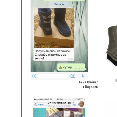
Анна Гузенко
г.Воронеж
N