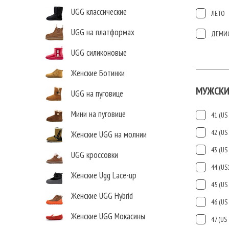
UGG классические
ЛЕТО
UGG на платформах
ДЕМИ
UGG силиконовые
Женские Ботинки
МУЖСКИ
UGG на пуговице
Мини на пуговице
41 (US 
42 (US 
Женские UGG на молнии
43 (US 
UGG кроссовки
44 (US
Женские Ugg Lace-up
45 (US 
Женские UGG Hybrid
46 (US 
Женские UGG Мокасины
47 (US 