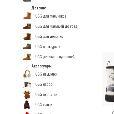
Детские
UGG для мальчиков
UGG для малышей до года
UGG для девочек
UGG на шнурках
UGG детские с пуговицей
Аксессуары
UGG наушники
UGG набор
UGG перчатки
UGG шапки
C