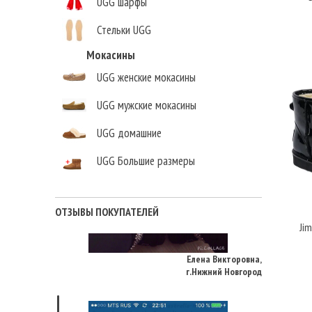
UGG шарфы
Стельки UGG
Мокасины
UGG женские мокасины
UGG мужские мокасины
UGG домашние
UGG Большие размеры
ОТЗЫВЫ ПОКУПАТЕЛЕЙ
Jim
Елена Викторовна
,
г.Нижний Новгород