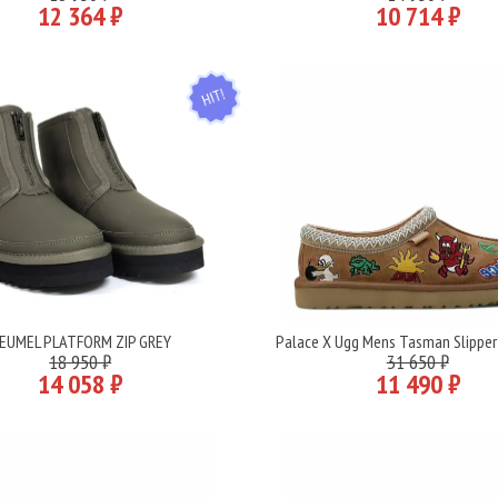
12 364 ₽
10 714 ₽
HIT
EUMEL PLATFORM ZIP GREY
Palace X Ugg Mens Tasman Slipper
Подробнее
Подробнее
18 950 ₽
31 650 ₽
14 058 ₽
11 490 ₽