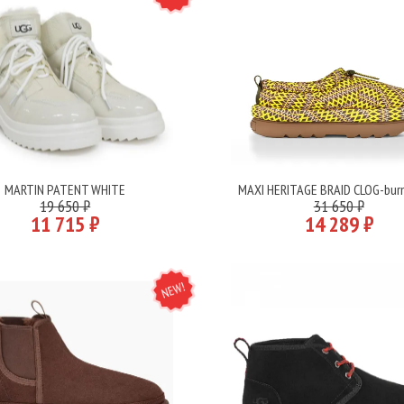
MARTIN PATENT WHITE
MAXI HERITAGE BRAID CLOG-burn
Подробнее
Подробнее
19 650 ₽
31 650 ₽
11 715 ₽
14 289 ₽
NEW