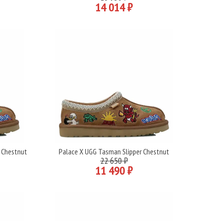
14 014 ₽
 Chestnut
Palace X UGG Tasman Slipper Chestnut
Подробнее
22 650 ₽
11 490 ₽