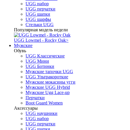
UGG набор
UGG перчатки
UGG шапки
UGG шарфы
Стельки UGG
Популярная модель недели
UGG Lowmel - Rocky Oak
>
Мужские
Обувь
UGG Классические
UGG Мини
UGG Ботинки
Мужские тапочки UGG
UGG Ультракороткие
Мужские мокасины угги
Мужские UGG Hybrid
Мужские Ugg Lace-up
Перчатки
Boot Guard Women
Аксессуары
UGG наушники
UGG набор
UGG перчатки
UGG шапки