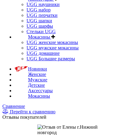
UGG наушники
UGG набор
UGG перчатки
UGG шапки
UGG шарфы
Стельки UGG
Мокасины
UGG женские мокасины
UGG мужские мокасины
UGG домашние
UGG Большие размеры
Новинки
Женские
Мужские
Детские
Аксессуары
Мокасины
Сравнение
Перейти к сравнению
Отзывы покупателей