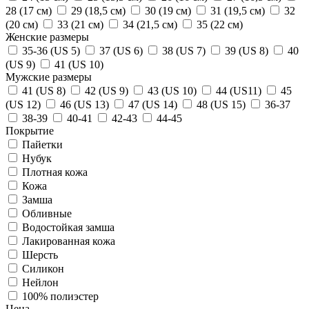
28 (17 см)
29 (18,5 см)
30 (19 см)
31 (19,5 см)
32
(20 см)
33 (21 см)
34 (21,5 см)
35 (22 см)
Женские размеры
35-36 (US 5)
37 (US 6)
38 (US 7)
39 (US 8)
40
(US 9)
41 (US 10)
Мужские размеры
41 (US 8)
42 (US 9)
43 (US 10)
44 (US11)
45
(US 12)
46 (US 13)
47 (US 14)
48 (US 15)
36-37
38-39
40-41
42-43
44-45
Покрытие
Пайетки
Нубук
Плотная кожа
Кожа
Замша
Обливные
Водостойкая замша
Лакированная кожа
Шерсть
Силикон
Нейлон
100% полиэстер
Цена