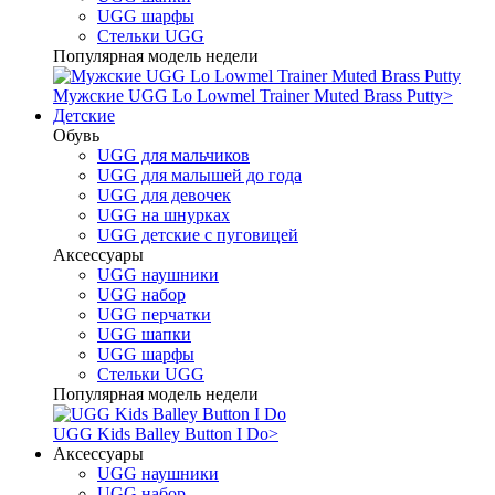
UGG шарфы
Стельки UGG
Популярная модель недели
Мужские UGG Lo Lowmel Trainer Muted Brass Putty
>
Детские
Обувь
UGG для мальчиков
UGG для малышей до года
UGG для девочек
UGG на шнурках
UGG детские с пуговицей
Аксессуары
UGG наушники
UGG набор
UGG перчатки
UGG шапки
UGG шарфы
Стельки UGG
Популярная модель недели
UGG Kids Balley Button I Do
>
Аксессуары
UGG наушники
UGG набор