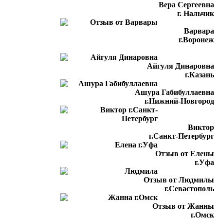
Вера Сергеевна
г. Нальчик
Варвара
г.Воронеж
Айгуля Динаровна
г.Казань
Ашура Габибуллаевна
г.Нижний-Новгород
Виктор
г.Санкт-Петербург
Отзыв от Елены
г.Уфа
Отзыв от Людмилы
г.Севастополь
Отзыв от Жанны
г.Омск