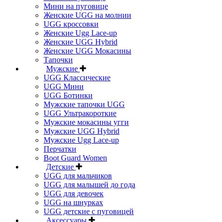
Мини на пуговице
Женские UGG на молнии
UGG кроссовки
Женские Ugg Lace-up
Женские UGG Hybrid
Женские UGG Мокасины
Тапочки
Мужские
UGG Классические
UGG Мини
UGG Ботинки
Мужские тапочки UGG
UGG Ультракороткие
Мужские мокасины угги
Мужские UGG Hybrid
Мужские Ugg Lace-up
Перчатки
Boot Guard Women
Детские
UGG для мальчиков
UGG для малышей до года
UGG для девочек
UGG на шнурках
UGG детские с пуговицей
Аксессуары