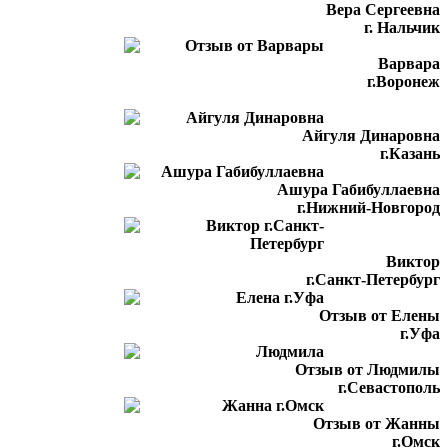
Вера Сергеевна
г. Нальчик
Варвара
г.Воронеж
Айгуля Динаровна
г.Казань
Ашура Габибуллаевна
г.Нижний-Новгород
Виктор
г.Санкт-Петербург
Отзыв от Елены
г.Уфа
Отзыв от Людмилы
г.Севастополь
Отзыв от Жанны
г.Омск