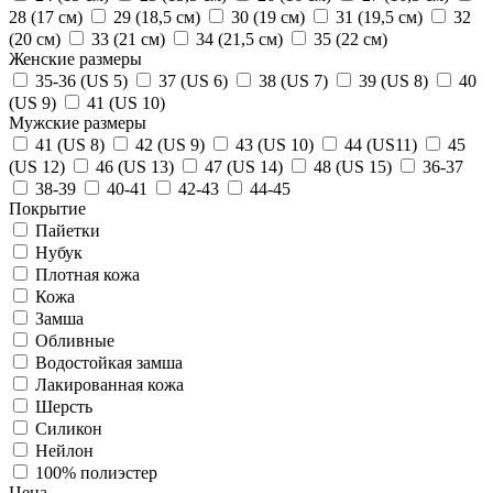
28 (17 см)
29 (18,5 см)
30 (19 см)
31 (19,5 см)
32
(20 см)
33 (21 см)
34 (21,5 см)
35 (22 см)
Женские размеры
35-36 (US 5)
37 (US 6)
38 (US 7)
39 (US 8)
40
(US 9)
41 (US 10)
Мужские размеры
41 (US 8)
42 (US 9)
43 (US 10)
44 (US11)
45
(US 12)
46 (US 13)
47 (US 14)
48 (US 15)
36-37
38-39
40-41
42-43
44-45
Покрытие
Пайетки
Нубук
Плотная кожа
Кожа
Замша
Обливные
Водостойкая замша
Лакированная кожа
Шерсть
Силикон
Нейлон
100% полиэстер
Цена