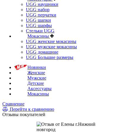
UGG наушники
UGG набор
UGG перчатки
UGG шапки
UGG шарфы
Стельки UGG
Мокасины
UGG женские мокасины
UGG мужские мокасины
UGG домашние
UGG Большие размеры
Новинки
Женские
Мужские
Детские
Аксессуары
Мокасины
Сравнение
Перейти к сравнению
Отзывы покупателей