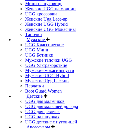
Мини на пуговице
Женские UGG на молнии
UGG кроссовки
Женские Ugg Lace-up
Женские UGG Hybrid
Женские UGG Мокасины
Тапочки
Мужские
UGG Классические
UGG Мини
UGG Ботинки
Мужские тапочки UGG
UGG Ультракороткие
Мужские мокасины угги
Мужские UGG Hybrid
Мужские Ugg Lace-up
Перчатки
Boot Guard Women
Детские
UGG для мальчиков
UGG для малышей до года
UGG для девочек
UGG на шнурках
UGG детские с пуговицей
Аксессуары