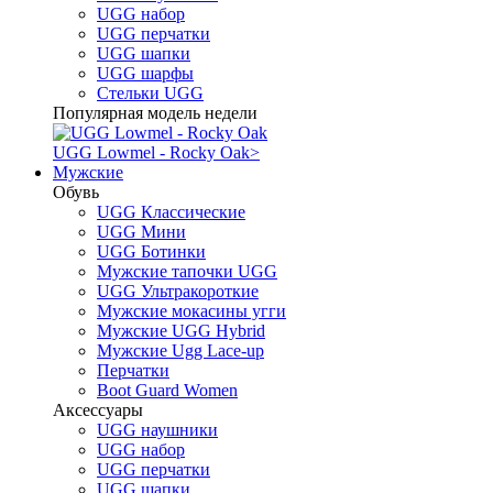
UGG набор
UGG перчатки
UGG шапки
UGG шарфы
Стельки UGG
Популярная модель недели
UGG Lowmel - Rocky Oak
>
Мужские
Обувь
UGG Классические
UGG Мини
UGG Ботинки
Мужские тапочки UGG
UGG Ультракороткие
Мужские мокасины угги
Мужские UGG Hybrid
Мужские Ugg Lace-up
Перчатки
Boot Guard Women
Аксессуары
UGG наушники
UGG набор
UGG перчатки
UGG шапки