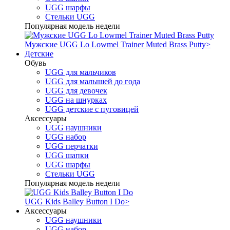
UGG шарфы
Стельки UGG
Популярная модель недели
Мужские UGG Lo Lowmel Trainer Muted Brass Putty
>
Детские
Обувь
UGG для мальчиков
UGG для малышей до года
UGG для девочек
UGG на шнурках
UGG детские с пуговицей
Аксессуары
UGG наушники
UGG набор
UGG перчатки
UGG шапки
UGG шарфы
Стельки UGG
Популярная модель недели
UGG Kids Balley Button I Do
>
Аксессуары
UGG наушники
UGG набор