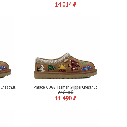
14 014 ₽
 Chestnut
Palace X UGG Tasman Slipper Chestnut
Подробнее
22 650 ₽
11 490 ₽