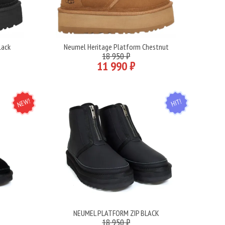
lack
Neumel Heritage Platform Chestnut
Подробнее
18 950 ₽
11 990 ₽
NEW
HIT
K
NEUMEL PLATFORM ZIP BLACK
Подробнее
18 950 ₽