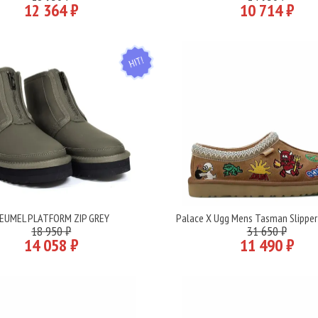
12 364 ₽
10 714 ₽
HIT
EUMEL PLATFORM ZIP GREY
Palace X Ugg Mens Tasman Slipper
Подробнее
Подробнее
18 950 ₽
31 650 ₽
14 058 ₽
11 490 ₽