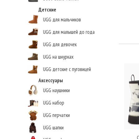
Детские
UGG для мальчиков
UGG для малышей до года
UGG для девочек
UGG на шнурках
UGG детские с пуговицей
Аксессуары
UGG наушники
Елена Викторовна
,
г.Нижний Новгород
UGG набор
UGG перчатки
UGG шапки
C