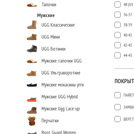
Тапочки
48 (US 
Мужские
36-37
UGG Классические
38-39
40-41
UGG Мини
42-43
UGG Ботинки
44-45
Мужские тапочки UGG
UGG Ультракороткие
ПОКРЫТ
Мужские мокасины угги
ПАЙЕ
Мужские UGG Hybrid
ЗАМШ
Мужские Ugg Lace-up
ШЕРСТ
Перчатки
Boot Guard Women