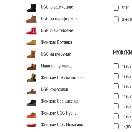
UGG классические
ЛЕТО
UGG на платформах
ДЕМИ
UGG силиконовые
Женские Ботинки
МУЖСКИ
UGG на пуговице
Мини на пуговице
41 (US 
42 (US 
Женские UGG на молнии
43 (US 
UGG кроссовки
44 (US
Женские Ugg Lace-up
45 (US 
Женские UGG Hybrid
46 (US 
Женские UGG Мокасины
47 (US 