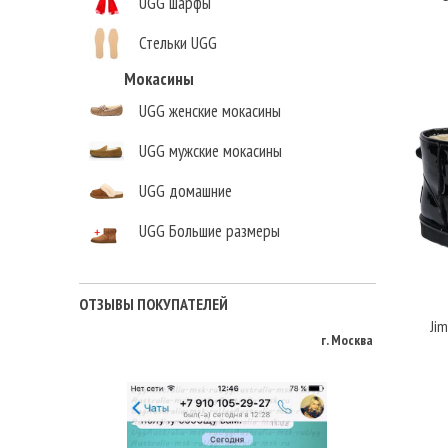
UGG шарфы
Стельки UGG
Мокасины
UGG женские мокасины
UGG мужские мокасины
UGG домашние
UGG Большие размеры
Елена,
г. Москва
ОТЗЫВЫ ПОКУПАТЕЛЕЙ
Jim