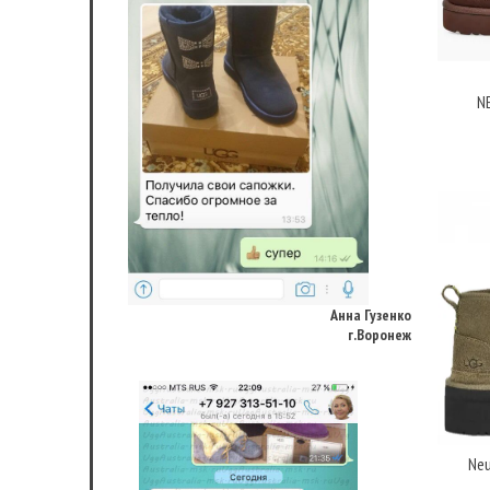
N
Анна Гузенко
г.Воронеж
Neu