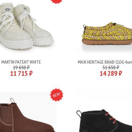
MARTIN PATENT WHITE
MAXI HERITAGE BRAID CLOG-burn
Подробнее
Подробнее
19 650 ₽
31 650 ₽
11 715 ₽
14 289 ₽
NEW