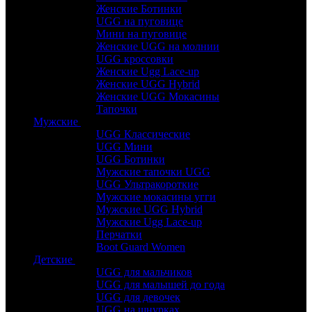
Женские Ботинки
UGG на пуговице
Мини на пуговице
Женские UGG на молнии
UGG кроссовки
Женские Ugg Lace-up
Женские UGG Hybrid
Женские UGG Мокасины
Тапочки
Мужские
UGG Классические
UGG Мини
UGG Ботинки
Мужские тапочки UGG
UGG Ультракороткие
Мужские мокасины угги
Мужские UGG Hybrid
Мужские Ugg Lace-up
Перчатки
Boot Guard Women
Детские
UGG для мальчиков
UGG для малышей до года
UGG для девочек
UGG на шнурках