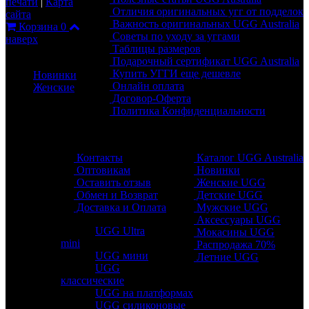
печати
|
Карта
Отличия оригинальных угг от подделок
сайта
Важность оригинальных UGG Australia
Корзина
0
Советы по уходу за уггами
наверх
Таблицы размеров
Каталог
Подарочный сертификат UGG Australia
Купить УГГИ еще дешевле
Новинки
Онлайн оплата
Женские
Договор-Оферта
Политика Конфиденциальности
Обратная связь
Разделы
Контакты
Каталог UGG Australia
Оптовикам
Новинки
Оставить отзыв
Женские UGG
Обмен и Возврат
Детские UGG
Доставка и Оплата
Мужские UGG
Аксессуары UGG
UGG Ultra
Мокасины UGG
mini
Распродажа 70%
UGG мини
Летние UGG
UGG
классические
UGG на платформах
UGG силиконовые