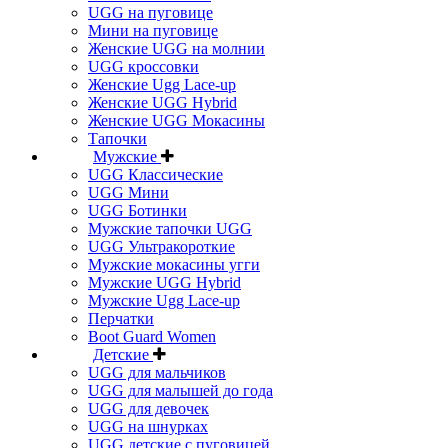
UGG на пуговице
Мини на пуговице
Женские UGG на молнии
UGG кроссовки
Женские Ugg Lace-up
Женские UGG Hybrid
Женские UGG Мокасины
Тапочки
Мужские
UGG Классические
UGG Мини
UGG Ботинки
Мужские тапочки UGG
UGG Ультракороткие
Мужские мокасины угги
Мужские UGG Hybrid
Мужские Ugg Lace-up
Перчатки
Boot Guard Women
Детские
UGG для мальчиков
UGG для малышей до года
UGG для девочек
UGG на шнурках
UGG детские с пуговицей