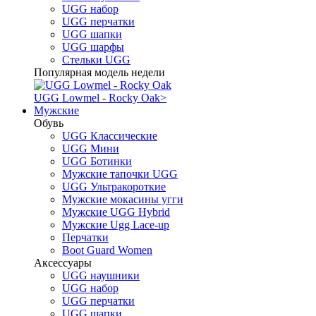
UGG набор
UGG перчатки
UGG шапки
UGG шарфы
Стельки UGG
Популярная модель недели
UGG Lowmel - Rocky Oak
>
Мужские
Обувь
UGG Классические
UGG Мини
UGG Ботинки
Мужские тапочки UGG
UGG Ультракороткие
Мужские мокасины угги
Мужские UGG Hybrid
Мужские Ugg Lace-up
Перчатки
Boot Guard Women
Аксессуары
UGG наушники
UGG набор
UGG перчатки
UGG шапки