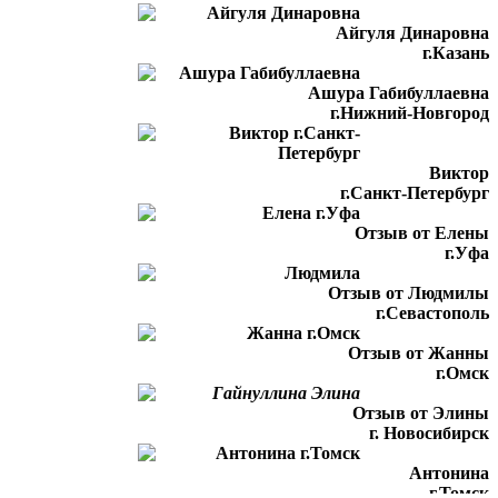
Айгуля Динаровна
г.Казань
Ашура Габибуллаевна
г.Нижний-Новгород
Виктор
г.Санкт-Петербург
Отзыв от Елены
г.Уфа
Отзыв от Людмилы
г.Севастополь
Отзыв от Жанны
г.Омск
Отзыв от Элины
г. Новосибирск
Антонина
г.Томск