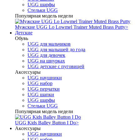
UGG шарфы
Стельки UGG
Популярная модель недели
Мужские UGG Lo Lowmel Trainer Muted Brass Putty
>
Детские
Обувь
UGG для мальчиков
UGG для малышей до года
UGG для девочек
UGG на шнурках
UGG детские с пуговицей
Аксессуары
UGG наушники
UGG набор
UGG перчатки
UGG шапки
UGG шарфы
Стельки UGG
Популярная модель недели
UGG Kids Balley Button I Do
>
Аксессуары
UGG наушники
UGG набор