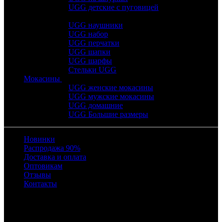
UGG детские с пуговицей
UGG наушники
UGG набор
UGG перчатки
UGG шапки
UGG шарфы
Стельки UGG
Мокасины
UGG женские мокасины
UGG мужские мокасины
UGG домашние
UGG Большие размеры
Новинки
Распродажа 90%
Доставка и оплата
Оптовикам
Отзывы
Контакты