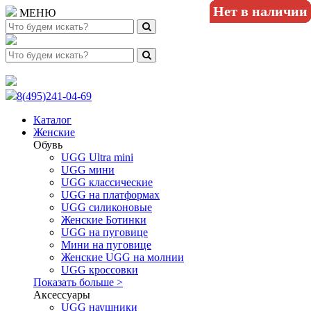
Нет в наличии
Нет в наличии
Нет в наличии
Нет в наличии
Нет в наличии
Нет в наличии
Нет в наличии
МЕНЮ
8(495)241-04-69
Каталог
Женские
Обувь
UGG Ultra mini
UGG мини
UGG классические
UGG на платформах
UGG силиконовые
Женские Ботинки
UGG на пуговице
Мини на пуговице
Женские UGG на молнии
UGG кроссовки
Показать больше >
Аксессуары
UGG наушники