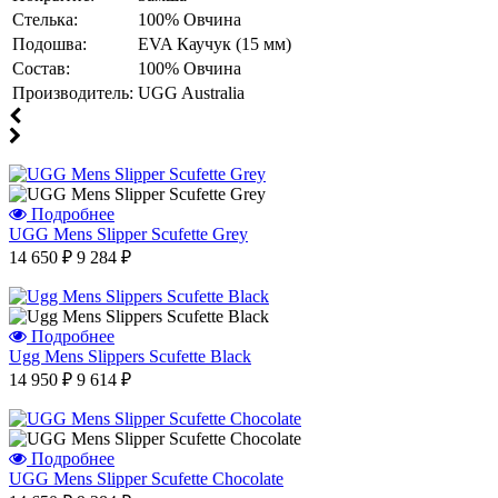
г.Уссурийск
Стелька:
100% Овчина
Отзыв от Кристины
Подошва:
EVA Каучук (15 мм)
г.Тверь
Состав:
100% Овчина
Отзыв от Анастасии
Производитель:
UGG Australia
г.Сургут
Дмитрий
г.Баку
Отзыв от Юлии
г.Барнаул
Подробнее
UGG Mens Slipper Scufette Grey
14 650 ₽
9 284 ₽
Подробнее
Ugg Mens Slippers Scufette Black
14 950 ₽
9 614 ₽
Подробнее
UGG Mens Slipper Scufette Chocolate