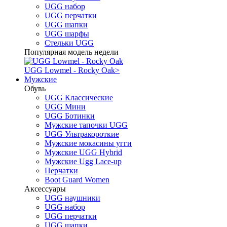
UGG набор
UGG перчатки
UGG шапки
UGG шарфы
Стельки UGG
Популярная модель недели
UGG Lowmel - Rocky Oak
>
Мужские
Обувь
UGG Классические
UGG Мини
UGG Ботинки
Мужские тапочки UGG
UGG Ультракороткие
Мужские мокасины угги
Мужские UGG Hybrid
Мужские Ugg Lace-up
Перчатки
Boot Guard Women
Аксессуары
UGG наушники
UGG набор
UGG перчатки
UGG шапки