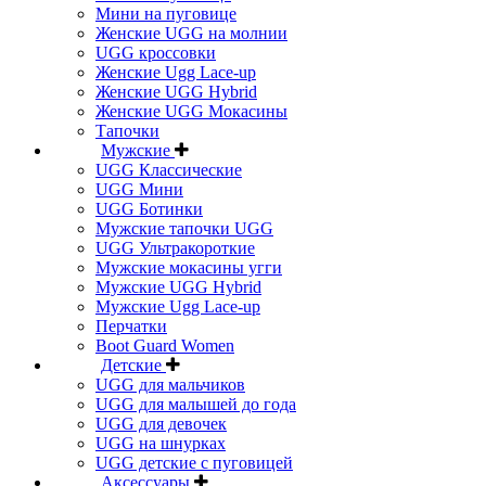
Мини на пуговице
Женские UGG на молнии
UGG кроссовки
Женские Ugg Lace-up
Женские UGG Hybrid
Женские UGG Мокасины
Тапочки
Мужские
UGG Классические
UGG Мини
UGG Ботинки
Мужские тапочки UGG
UGG Ультракороткие
Мужские мокасины угги
Мужские UGG Hybrid
Мужские Ugg Lace-up
Перчатки
Boot Guard Women
Детские
UGG для мальчиков
UGG для малышей до года
UGG для девочек
UGG на шнурках
UGG детские с пуговицей
Аксессуары