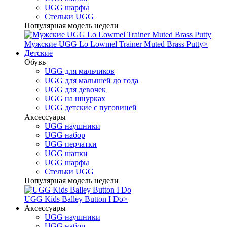
UGG шарфы
Стельки UGG
Популярная модель недели
Мужские UGG Lo Lowmel Trainer Muted Brass Putty
>
Детские
Обувь
UGG для мальчиков
UGG для малышей до года
UGG для девочек
UGG на шнурках
UGG детские с пуговицей
Аксессуары
UGG наушники
UGG набор
UGG перчатки
UGG шапки
UGG шарфы
Стельки UGG
Популярная модель недели
UGG Kids Balley Button I Do
>
Аксессуары
UGG наушники
UGG набор