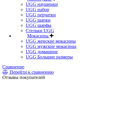
UGG наушники
UGG набор
UGG перчатки
UGG шапки
UGG шарфы
Стельки UGG
Мокасины
UGG женские мокасины
UGG мужские мокасины
UGG домашние
UGG Большие размеры
Сравнение
Перейти к сравнению
Отзывы покупателей