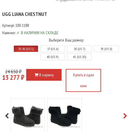
UGG LIANA CHESTNUT
Артикул:
100-1188
Наличие:
✓ В НАЛИЧИИ НА СКЛАДЕ
Выберите Ваш размер
35-36 (US 5)
37 (US 6)
38 (US 7)
39 (US 8)
40 (US 9)
41 (US 10)
24 650 ₽
В корзину
Купить в один
13 277 ₽
клик