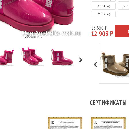
33 (21 см)
34 (2
35 (22 см)
15 650 ₽
12 903 ₽
Увеличить
Подробне
СЕРТИФИКАТЫ