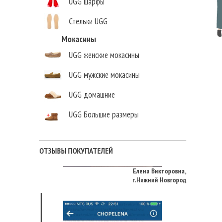
UGG шарфы
Стельки UGG
Мокасины
UGG женские мокасины
UGG мужские мокасины
UGG домашние
UGG Большие размеры
ОТЗЫВЫ ПОКУПАТЕЛЕЙ
Елена Викторовна
,
г.Нижний Новгород