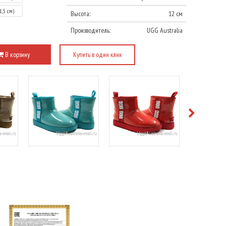
1,5 см)
Высота:
12 см
Производитель:
UGG Australia
В корзину
Купить в один клик
е
Подробнее
Подробнее
Под