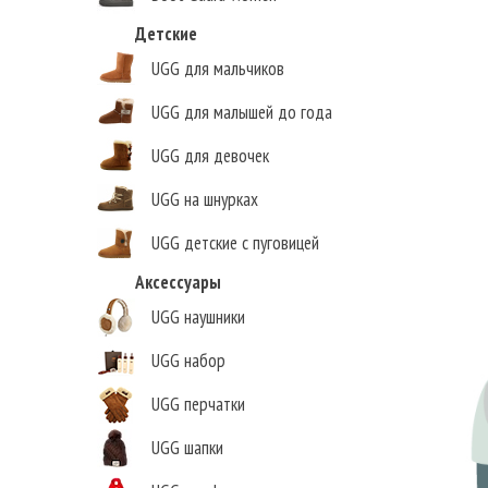
Детские
UGG для мальчиков
UGG для малышей до года
UGG для девочек
UGG на шнурках
UGG детские с пуговицей
Аксессуары
UGG наушники
UGG набор
UGG перчатки
UGG шапки