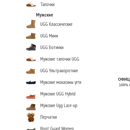
Тапочки
Мужские
UGG Классические
UGG Мини
UGG Ботинки
Мужские тапочки UGG
UGG Ультракороткие
ОФИЦ
Мужские мокасины угги
100% 
Мужские UGG Hybrid
Мужские Ugg Lace-up
Перчатки
Boot Guard Women