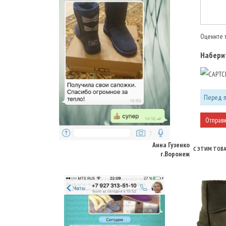
Оцените т
Наберит
Перед п
Анна Гузенко
г.Воронеж
С ЭТИМ ТОВ