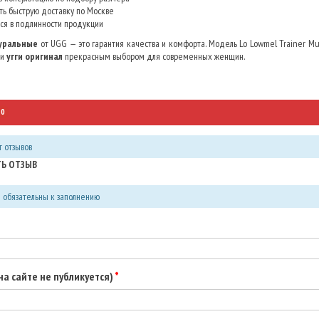
ь быструю доставку по Москве
ся в подлинности продукции
туральные
от UGG — это гарантия качества и комфорта. Модель Lo Lowmel Trainer Mu
ти
угги оригинал
прекрасным выбором для современных женщин.
0
 отзывов
Ь ОТЗЫВ
я обязательны к заполнению
(на сайте не публикуется)