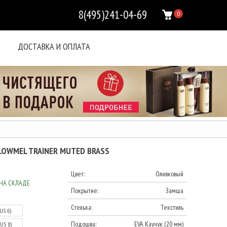
8(495)241-04-69
0
ДОСТАВКА И ОПЛАТА
LOWMEL TRAINER MUTED BRASS
Цвет:
Оливковый
НА СКЛАДЕ
Покрытие:
Замша
Стелька:
Текстиль
(US 6)
Подошва:
EVA Каучук (20 мм)
(US 8)