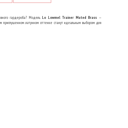
евного гардероба? Модель
Lo Lowmel Trainer Muted Brass
—
ом приглушенном латунном оттенке станут идеальным выбором для