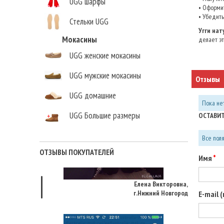
UGG шарфы
• Оформит
• Убедить
Стельки UGG
Угги на
Мокасины
делает э
UGG женские мокасины
UGG мужские мокасины
Отзывы
UGG домашние
Пока нет
UGG Большие размеры
ОСТАВИТ
Все пол
ОТЗЫВЫ ПОКУПАТЕЛЕЙ
Имя
Елена Викторовна
,
г.Нижний Новгород
E-mail 