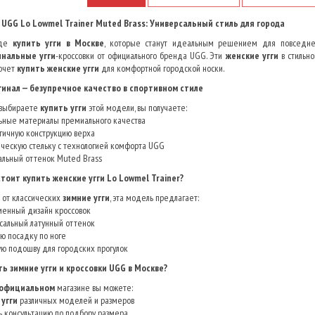
UGG Lo Lowmel Trainer Muted Brass: Универсальный стиль для города
где
купить угги в Москве
, которые станут идеальным решением для повседн
инальные угги
-кроссовки от официального бренда UGG. Эти
женские угги
в стильн
хочет
купить женские угги
для комфортной городской носки.
инал — безупречное качество в спортивном стиле
 выбираете
купить угги
этой модели, вы получаете:
льные материалы премиального качества
гичную конструкцию верха
ческую стельку с технологией комфорта UGG
альный оттенок Muted Brass
тоит купить женские угги Lo Lowmel Trainer?
 от классических
зимние угги
, эта модель предлагает:
енный дизайн кроссовок
сальный латунный оттенок
ю посадку по ноге
ю подошву для городских прогулок
ть зимние угги и кроссовки UGG в Москве?
официальном
магазине вы можете:
угги
различных моделей и размеров
ь консультацию по подбору размера