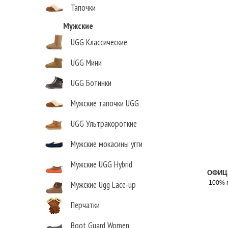
Тапочки
Мужские
UGG Классические
UGG Мини
UGG Ботинки
Мужские тапочки UGG
UGG Ультракороткие
Мужские мокасины угги
Мужские UGG Hybrid
ОФИЦ
Мужские Ugg Lace-up
100% 
Перчатки
Boot Guard Women