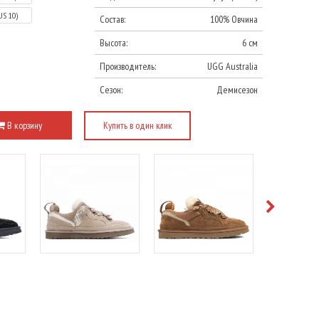
US 10)
Состав:
100% Овчина
Высота:
6 см
Производитель:
UGG Australia
Сезон:
Демисезон
В корзину
Купить в один клик
е
Подробнее
Подробнее
Под