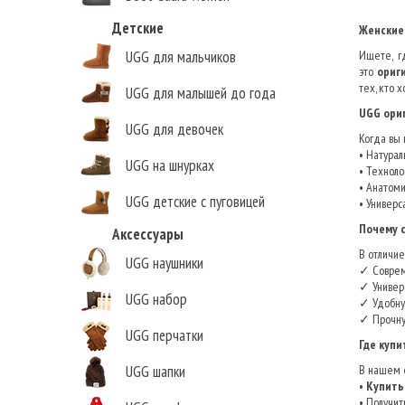
Детские
Женские 
Ищете, 
UGG для мальчиков
это
ориг
тех, кто 
UGG для малышей до года
UGG ориг
UGG для девочек
Когда вы
• Натура
UGG на шнурках
• Техноло
• Анатоми
UGG детские с пуговицей
• Универс
Почему с
Аксессуары
В отличие
UGG наушники
✓ Соврем
✓ Универ
UGG набор
✓ Удобну
✓ Прочну
UGG перчатки
Где купи
В нашем
UGG шапки
•
Купить 
• Получит