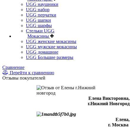
UGG наушники
UGG набор
UGG перчатки
UGG шапки
UGG шарфы
Стельки UGG
Мокасины
UGG женские мокасины
UGG мужские мокасины
UGG домашние
UGG Большие размеры
Сравнение
Перейти к сравнению
Отзывы покупателей
Елена Викторовна
,
г.Нижний Новгород
Елена,
г. Москва