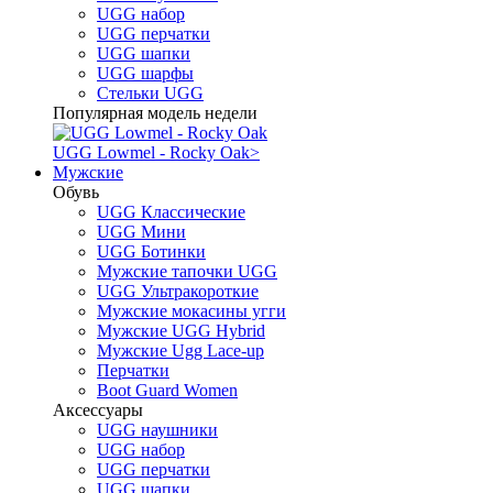
UGG набор
UGG перчатки
UGG шапки
UGG шарфы
Стельки UGG
Популярная модель недели
UGG Lowmel - Rocky Oak
>
Мужские
Обувь
UGG Классические
UGG Мини
UGG Ботинки
Мужские тапочки UGG
UGG Ультракороткие
Мужские мокасины угги
Мужские UGG Hybrid
Мужские Ugg Lace-up
Перчатки
Boot Guard Women
Аксессуары
UGG наушники
UGG набор
UGG перчатки
UGG шапки