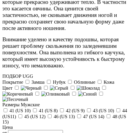
которые прекрасно удерживают тепло. В частности
это касается овчины. Она ценится своей
эластичностью, не сковывает движения ногой и
прекрасно сохраняет свою начальную форму даже
после активного ношения.
Внимание уделено и качеству подошвы, которая
решает проблему скольжения по заледеневшим
поверхностям. Она выполнена из гибкого каучука,
который имеет высокую устойчивость к быстрому
износу, что немаловажно.
ПОДБОР UGG
Покрытие
Замша
Нубук
Обливные
Кожа
Цвет
Размеры Мужские
41 (US 10)
41 (US 8)
42 (US 9)
43 (US 10)
44
(US11)
45 (US 12)
46 (US 13)
47 (US 14)
48 (US
15)
Цена
от