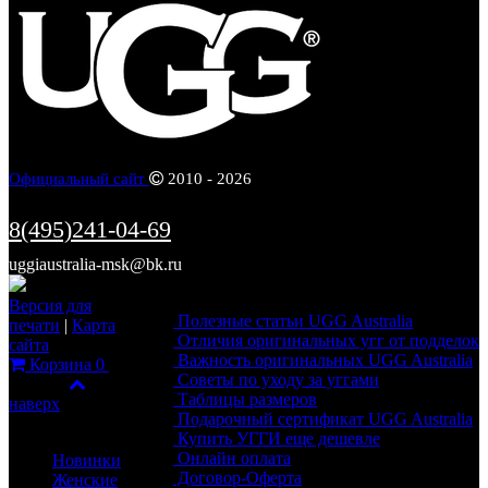
Официальный сайт
2010 - 2026
8(495)241-04-69
uggiaustralia-msk@bk.ru
Информация
Версия для
Полезные статьи UGG Australia
печати
|
Карта
Отличия оригинальных угг от подделок
сайта
Важность оригинальных UGG Australia
Корзина
0
Советы по уходу за уггами
Фильтр
Таблицы размеров
наверх
Подарочный сертификат UGG Australia
Каталог
Купить УГГИ еще дешевле
Онлайн оплата
Новинки
Договор-Оферта
Женские