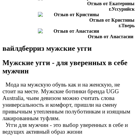
Отзыв от Екатерины
г.Уссурийск
Отзыв от Кристины
г.Тверь
Отзыв от Анастасии
г.Сургут
вайлдберриз мужские угги
Дмитрий
г.Баку
Отзыв от Юлии
Мужские угги - для уверенных в себе
г.Барнаул
мужчин
Мода на мужскую обувь как и на женскую, не
стоит на месте. Мужские ботинки бренда UGG
Australia, чьим девизом можно считать слова
универсальность и комфорт, пришли на смену
привычным утепленным полуботинкам и изящным
лакированным туфлям.
Угги для мужчин - это выбор уверенных в себе и
ведущих активный образ жизни