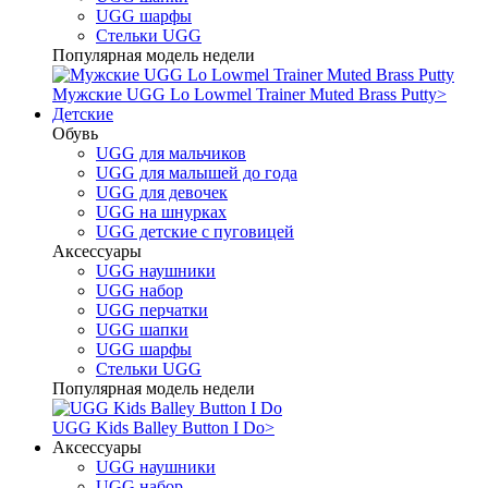
UGG шарфы
Стельки UGG
Популярная модель недели
Мужские UGG Lo Lowmel Trainer Muted Brass Putty
>
Детские
Обувь
UGG для мальчиков
UGG для малышей до года
UGG для девочек
UGG на шнурках
UGG детские с пуговицей
Аксессуары
UGG наушники
UGG набор
UGG перчатки
UGG шапки
UGG шарфы
Стельки UGG
Популярная модель недели
UGG Kids Balley Button I Do
>
Аксессуары
UGG наушники
UGG набор