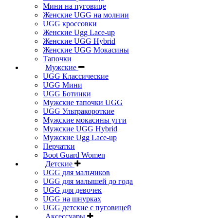
Мини на пуговице
Женские UGG на молнии
UGG кроссовки
Женские Ugg Lace-up
Женские UGG Hybrid
Женские UGG Мокасины
Тапочки
Мужские
UGG Классические
UGG Мини
UGG Ботинки
Мужские тапочки UGG
UGG Ультракороткие
Мужские мокасины угги
Мужские UGG Hybrid
Мужские Ugg Lace-up
Перчатки
Boot Guard Women
Детские
UGG для мальчиков
UGG для малышей до года
UGG для девочек
UGG на шнурках
UGG детские с пуговицей
Аксессуары