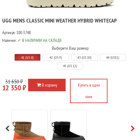
UGG MENS CLASSIC MINI WEATHER HYBRID WHITECAP
Артикул:
100-3748
Наличие:
✓ В НАЛИЧИИ НА СКЛАДЕ
Выберите Ваш размер
41 (US 8)
42 (US 9)
43 (US 10)
44 (US11)
45 (US 12)
31 650 ₽
В корзину
Купить в один
12 350 ₽
клик