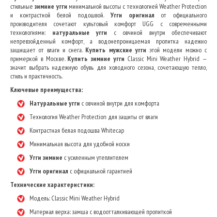
стильные
зимние угги
минимальной высоты с технологией Weather Protection
и контрастной белой подошвой.
Угги оригинал
от официального
производителя сочетают культовый комфорт UGG с современными
технологиями:
натуральные угги
с овчиной внутри обеспечивают
непревзойденный комфорт, а водонепроницаемая пропитка надежно
защищает от влаги и снега.
Купить мужские угги
этой модели можно с
примеркой в Москве.
Купить зимние угги
Classic Mini Weather Hybrid —
значит выбрать надежную обувь для холодного сезона, сочетающую тепло,
стиль и практичность.
Ключевые преимущества:
Натуральные угги
с овчиной внутри для комфорта
Технология Weather Protection для защиты от влаги
Контрастная белая подошва Whitecap
Минимальная высота для удобной носки
Угги зимние
с усиленным утеплителем
Угги оригинал
с официальной гарантией
Технические характеристики:
Модель: Classic Mini Weather Hybrid
Материал верха: замша с водоотталкивающей пропиткой