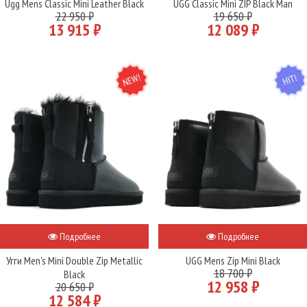
Ugg Mens Classic Mini Leather Black
UGG Classic Mini ZIP Black Man
22 950 ₽
19 650 ₽
13 915 ₽
12 089 ₽
NEW
HIT
Подробнее
Подробнее
Угги Men's Mini Double Zip Metallic
UGG Mens Zip Mini Black
18 700 ₽
Black
12 958 ₽
20 650 ₽
12 584 ₽