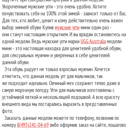
Укороченные мужские угги - это очень удобно. Хотите
почувствовать себя на 100% этой зимой - зависит только от Вас.
Для тех, кто любит, ценит и кому действительно очень важен
выбор зимней обуви. Купив
мужские угги
мини один раз -
они станут настоящим открытием. И вы врядли остановитесь на
одной модели. Ведь мужские угги марки
UGG Australia
модели
мини - это настоящая находка для ценителей удобной обуви,
для сексуальных мужчин и уверенных в себе ценителей
данной обуви.
Эта обувь радует не только взрослых мужчин. Хочется
отметить, что данная модель угг для мальчиков, так
же подходит идеально. Овчиный мех сохранит тепло даже в
самую морозную погоду. Угги для мальчиков изготовлены с
устойчивой пяткой и нескользящей подошвой. А всю красоту
внешнего вида мы постарались выразить в представленных
фото.
Заказать данные модели можете по телефону, позвонив по
номеру
8(495)241-04-69
либо оформив заказ на сайте, пошагово