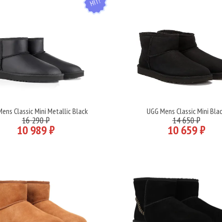
ens Classic Mini Metallic Black
UGG Mens Classic Mini Bla
Подробнее
Подробнее
16 290 ₽
14 650 ₽
10 989 ₽
10 659 ₽