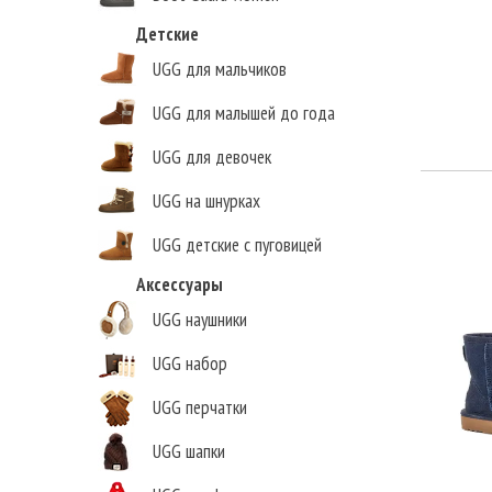
Детские
UGG для мальчиков
UGG для малышей до года
UGG для девочек
UGG на шнурках
UGG детские с пуговицей
Аксессуары
Елена Викторовна
,
г.Нижний Новгород
UGG наушники
UGG набор
UGG перчатки
UGG шапки