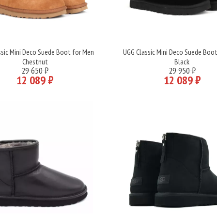
sic Mini Deco Suede Boot for Men
UGG Classic Mini Deco Suede Boo
Подробнее
Подробнее
Chestnut
Black
29 650 ₽
29 950 ₽
12 089 ₽
12 089 ₽