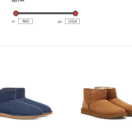
от
до