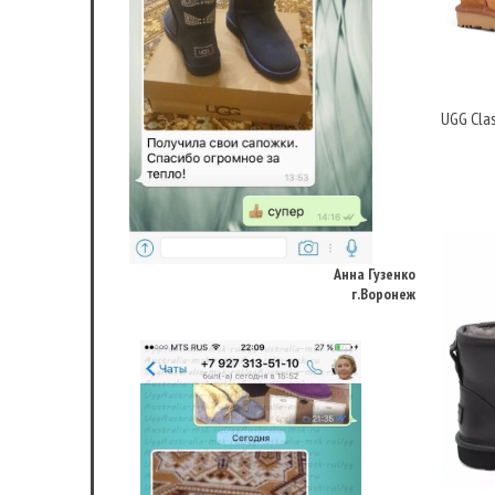
UGG Clas
Анна Гузенко
г.Воронеж