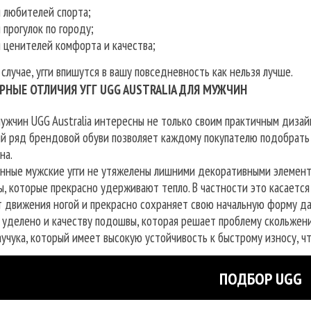
 любителей спорта;
 прогулок по городу;
 ценителей комфорта и качества;
лучае, угги впишутся в вашу повседневность как нельзя лучше.
РНЫЕ ОТЛИЧИЯ УГГ UGG AUSTRALIA ДЛЯ МУЖЧИН
мужчин UGG Australia интересны не только своим практичным диза
й ряд брендовой обуви позволяет каждому покупателю подобрать
на.
нные мужские угги не утяжелены лишними декоративными элемента
, которые прекрасно удерживают тепло. В частности это касается 
т движения ногой и прекрасно сохраняет свою начальную форму да
 уделено и качеству подошвы, которая решает проблему скольжени
аучука, который имеет высокую устойчивость к быстрому износу, ч
ПОДБОР UGG