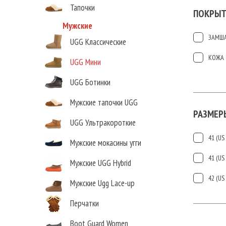
Тапочки
ПОКРЫТ
Мужские
ЗАМШ
UGG Классические
КОЖА
UGG Мини
UGG Ботинки
Мужские тапочки UGG
РАЗМЕР
UGG Ультракороткие
41 (US 
Мужские мокасины угги
41 (US 
Мужские UGG Hybrid
42 (US 
Мужские Ugg Lace-up
Перчатки
Boot Guard Women