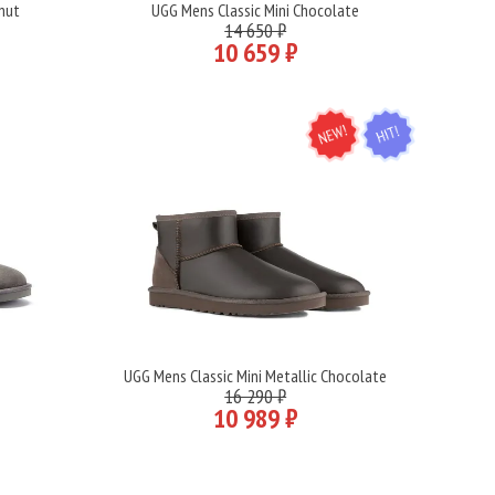
tnut
UGG Mens Classic Mini Chocolate
Подробнее
14 650 ₽
10 659 ₽
NEW
HIT
n
UGG Mens Classic Mini Metallic Chocolate
Подробнее
16 290 ₽
10 989 ₽