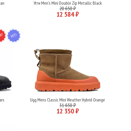
Man
Угги Men's Mini Double Zip Metallic Black
Подробнее
20 650 ₽
12 584 ₽
EW
HIT
ars
Ugg Mens Classic Mini Weather Hybrid Orange
Подробнее
31 650 ₽
12 350 ₽