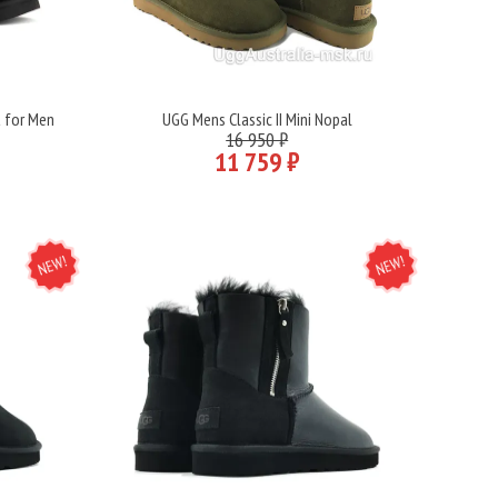
t for Men
UGG Mens Classic II Mini Nopal
Подробнее
16 950 ₽
11 759 ₽
NEW
NEW