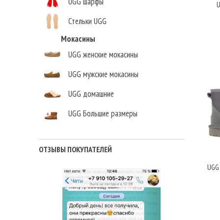
UGG шарфы
U
Стельки UGG
Мокасины
UGG женские мокасины
UGG мужские мокасины
UGG домашние
UGG Большие размеры
Елена,
г. Москва
ОТЗЫВЫ ПОКУПАТЕЛЕЙ
UGG 