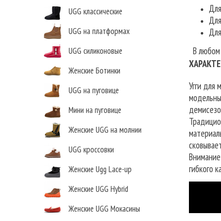
Для
UGG классические
Для
UGG на платформах
Для
В любом с
UGG силиконовые
ХАРАКТЕ
Женские Ботинки
Угги для 
UGG на пуговице
модельны
демисезо
Мини на пуговице
Традицио
Женские UGG на молнии
материалы
сковывае
UGG кроссовки
Внимание
гибкого к
Женские Ugg Lace-up
Женские UGG Hybrid
Женские UGG Мокасины