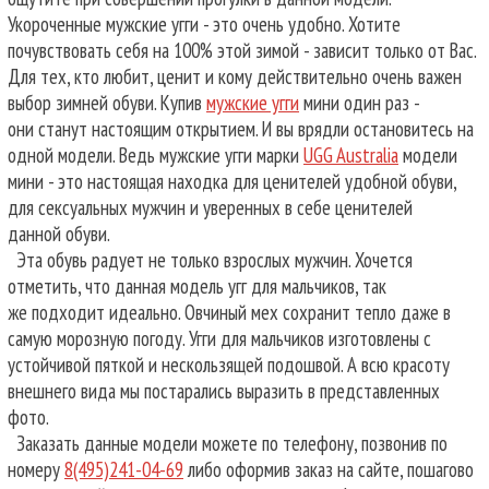
Укороченные мужские угги - это очень удобно. Хотите
почувствовать себя на 100% этой зимой - зависит только от Вас.
Для тех, кто любит, ценит и кому действительно очень важен
выбор зимней обуви. Купив
мужские угги
мини один раз -
они станут настоящим открытием. И вы врядли остановитесь на
одной модели. Ведь мужские угги марки
UGG Australia
модели
мини - это настоящая находка для ценителей удобной обуви,
для сексуальных мужчин и уверенных в себе ценителей
данной обуви.
Эта обувь радует не только взрослых мужчин. Хочется
отметить, что данная модель угг для мальчиков, так
же подходит идеально. Овчиный мех сохранит тепло даже в
самую морозную погоду. Угги для мальчиков изготовлены с
устойчивой пяткой и нескользящей подошвой. А всю красоту
внешнего вида мы постарались выразить в представленных
фото.
Заказать данные модели можете по телефону, позвонив по
номеру
8(495)241-04-69
либо оформив заказ на сайте, пошагово