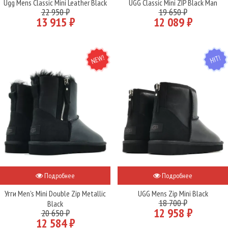
Ugg Mens Classic Mini Leather Black
UGG Classic Mini ZIP Black Man
22 950 ₽
19 650 ₽
13 915 ₽
12 089 ₽
NEW
HIT
Подробнее
Подробнее
Угги Men's Mini Double Zip Metallic
UGG Mens Zip Mini Black
18 700 ₽
Black
12 958 ₽
20 650 ₽
12 584 ₽