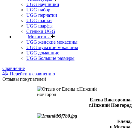
UGG наушники
UGG набор
UGG перчатки
UGG шапки
UGG шарфы
Стельки UGG
Мокасины
UGG женские мокасины
UGG мужские мокасины
UGG домашние
UGG Большие размеры
Сравнение
Перейти к сравнению
Отзывы покупателей
Елена Викторовна
,
г.Нижний Новгород
Елена,
г. Москва