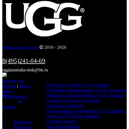
Официальный сайт
2010 - 2026
8(495)241-04-69
uggiaustralia-msk@bk.ru
Информация
Версия для
Полезные статьи UGG Australia
печати
|
Карта
Отличия оригинальных угг от подделок
сайта
Важность оригинальных UGG Australia
Корзина
0
Советы по уходу за уггами
Фильтр
Таблицы размеров
наверх
Подарочный сертификат UGG Australia
Каталог
Купить УГГИ еще дешевле
Онлайн оплата
Новинки
Договор-Оферта
Женские