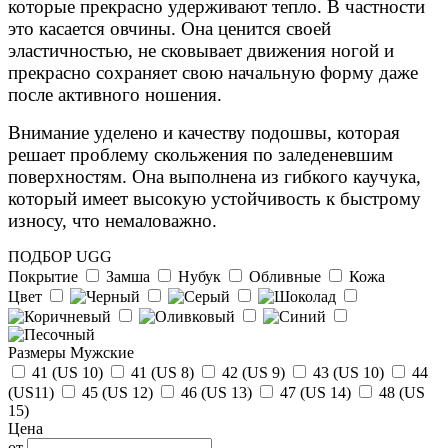
которые прекрасно удерживают тепло. В частности
это касается овчины. Она ценится своей
эластичностью, не сковывает движения ногой и
прекрасно сохраняет свою начальную форму даже
после активного ношения.
Внимание уделено и качеству подошвы, которая
решает проблему скольжения по заледеневшим
поверхностям. Она выполнена из гибкого каучука,
который имеет высокую устойчивость к быстрому
износу, что немаловажно.
ПОДБОР UGG
Покрытие
Замша
Нубук
Обливные
Кожа
Цвет
Размеры Мужские
41 (US 10)
41 (US 8)
42 (US 9)
43 (US 10)
44
(US11)
45 (US 12)
46 (US 13)
47 (US 14)
48 (US
15)
Цена
от