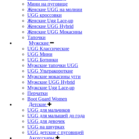
Мини на пуговице
Женские UGG на молнии
UGG кроссовки
Женские Ugg Lace-up
Женские UGG Hybrid
Женские UGG Мокасины
Тапочки
Мужские
UGG Классические
UGG Мини
UGG Ботинки
Мужские тапочки UGG
UGG Ультракороткие
Мужские мокасины угги
Мужские UGG Hybrid
Мужские Ugg Lace-up
Перчатки
Boot Guard Women
Детские
UGG для мальчиков
UGG для малышей до года
UGG для девочек
UGG на шнурках
UGG детские с пуговицей
Аксессуары