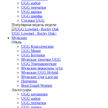
UGG набор
UGG перчатки
UGG шапки
UGG шарфы
Стельки UGG
Популярная модель недели
UGG Lowmel - Rocky Oak
>
Мужские
Обувь
UGG Классические
UGG Мини
UGG Ботинки
Мужские тапочки UGG
UGG Ультракороткие
Мужские мокасины угги
Мужские UGG Hybrid
Мужские Ugg Lace-up
Перчатки
Boot Guard Women
Аксессуары
UGG наушники
UGG набор
UGG перчатки
UGG шапки