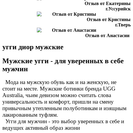
Отзыв от Екатерины
г.Уссурийск
Отзыв от Кристины
г.Тверь
Отзыв от Анастасии
г.Сургут
угги диор мужские
Дмитрий
г.Баку
Отзыв от Юлии
Мужские угги - для уверенных в себе
г.Барнаул
мужчин
Мода на мужскую обувь как и на женскую, не
стоит на месте. Мужские ботинки бренда UGG
Australia, чьим девизом можно считать слова
универсальность и комфорт, пришли на смену
привычным утепленным полуботинкам и изящным
лакированным туфлям.
Угги для мужчин - это выбор уверенных в себе и
ведущих активный образ жизни