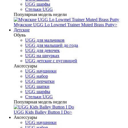
UGG шарфы
Стельки UGG
Популярная модель недели
Мужские UGG Lo Lowmel Trainer Muted Brass Putty
>
Детские
Обувь
UGG для мальчиков
UGG для малышей до года
UGG для девочек
UGG на шнурках
UGG детские с пуговицей
Аксессуары
UGG наушники
UGG набор
UGG перчатки
UGG шапки
UGG шарфы
Стельки UGG
Популярная модель недели
UGG Kids Balley Button I Do
>
Аксессуары
UGG наушники
UGG набор