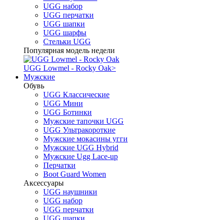
UGG набор
UGG перчатки
UGG шапки
UGG шарфы
Стельки UGG
Популярная модель недели
UGG Lowmel - Rocky Oak
>
Мужские
Обувь
UGG Классические
UGG Мини
UGG Ботинки
Мужские тапочки UGG
UGG Ультракороткие
Мужские мокасины угги
Мужские UGG Hybrid
Мужские Ugg Lace-up
Перчатки
Boot Guard Women
Аксессуары
UGG наушники
UGG набор
UGG перчатки
UGG шапки