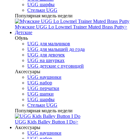
UGG шарфы
Стельки UGG
Популярная модель недели
Мужские UGG Lo Lowmel Trainer Muted Brass Putty
>
Детские
Обувь
UGG для мальчиков
UGG для малышей до года
UGG для девочек
UGG на шнурках
UGG детские с пуговицей
Аксессуары
UGG наушники
UGG набор
UGG перчатки
UGG шапки
UGG шарфы
Стельки UGG
Популярная модель недели
UGG Kids Balley Button I Do
>
Аксессуары
UGG наушники
UGG набор