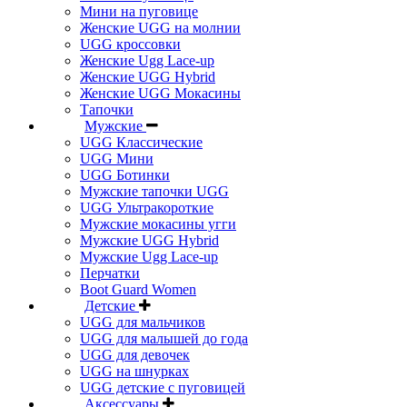
Мини на пуговице
Женские UGG на молнии
UGG кроссовки
Женские Ugg Lace-up
Женские UGG Hybrid
Женские UGG Мокасины
Тапочки
Мужские
UGG Классические
UGG Мини
UGG Ботинки
Мужские тапочки UGG
UGG Ультракороткие
Мужские мокасины угги
Мужские UGG Hybrid
Мужские Ugg Lace-up
Перчатки
Boot Guard Women
Детские
UGG для мальчиков
UGG для малышей до года
UGG для девочек
UGG на шнурках
UGG детские с пуговицей
Аксессуары