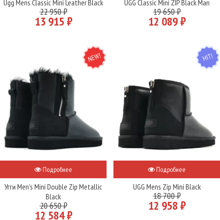
Ugg Mens Classic Mini Leather Black
UGG Classic Mini ZIP Black Man
22 950 ₽
19 650 ₽
13 915 ₽
12 089 ₽
NEW
HIT
Подробнее
Подробнее
Угги Men's Mini Double Zip Metallic
UGG Mens Zip Mini Black
18 700 ₽
Black
12 958 ₽
20 650 ₽
12 584 ₽