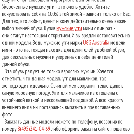
Укороченные мужские угги - это очень удобно. Хотите
почувствовать себя на 100% этой зимой - зависит только от Вас.
Для тех, кто любит, ценит и кому действительно очень важен
выбор зимней обуви. Купив
мужские угги
мини один раз -
они станут настоящим открытием. И вы врядли остановитесь на
одной модели. Ведь мужские угги марки
UGG Australia
модели
мини - это настоящая находка для ценителей удобной обуви,
для сексуальных мужчин и уверенных в себе ценителей
данной обуви.
Эта обувь радует не только взрослых мужчин. Хочется
отметить, что данная модель угг для мальчиков, так
же подходит идеально. Овчиный мех сохранит тепло даже в
самую морозную погоду. Угги для мальчиков изготовлены с
устойчивой пяткой и нескользящей подошвой. А всю красоту
внешнего вида мы постарались выразить в представленных
фото.
Заказать данные модели можете по телефону, позвонив по
номеру
8(495)241-04-69
либо оформив заказ на сайте, пошагово