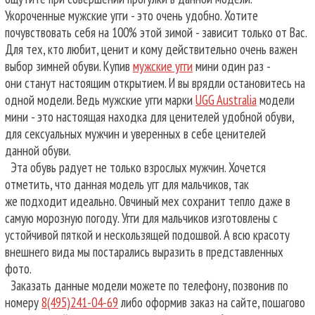
Укороченные мужские угги - это очень удобно. Хотите
почувствовать себя на 100% этой зимой - зависит только от Вас.
Для тех, кто любит, ценит и кому действительно очень важен
выбор зимней обуви. Купив
мужские угги
мини один раз -
они станут настоящим открытием. И вы врядли остановитесь на
одной модели. Ведь мужские угги марки
UGG Australia
модели
мини - это настоящая находка для ценителей удобной обуви,
для сексуальных мужчин и уверенных в себе ценителей
данной обуви.
Эта обувь радует не только взрослых мужчин. Хочется
отметить, что данная модель угг для мальчиков, так
же подходит идеально. Овчиный мех сохранит тепло даже в
самую морозную погоду. Угги для мальчиков изготовлены с
устойчивой пяткой и нескользящей подошвой. А всю красоту
внешнего вида мы постарались выразить в представленных
фото.
Заказать данные модели можете по телефону, позвонив по
номеру
8(495)241-04-69
либо оформив заказ на сайте, пошагово