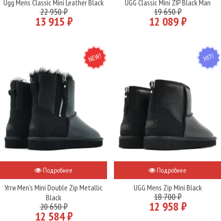
Ugg Mens Classic Mini Leather Black
UGG Classic Mini ZIP Black Man
22 950 ₽
19 650 ₽
13 915 ₽
12 089 ₽
NEW
HIT
Подробнее
Подробнее
Угги Men's Mini Double Zip Metallic
UGG Mens Zip Mini Black
18 700 ₽
Black
12 958 ₽
20 650 ₽
12 584 ₽