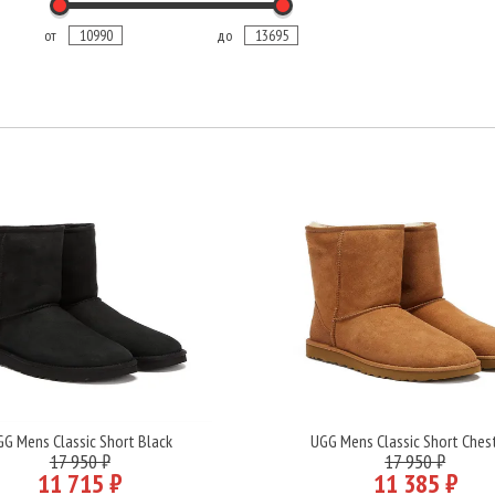
от
до
GG Mens Classic Short Black
UGG Mens Classic Short Ches
Подробнее
Подробнее
17 950 ₽
17 950 ₽
11 715 ₽
11 385 ₽