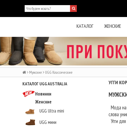
КАТАЛОГ
ЖЕНСКИЕ
Мужские
UGG Классические
УГГИ КО
КАТАЛОГ UGG AUSTRALIA
Новинки
МУЖСКИ
Женские
Мода на м
UGG Ultra mini
слова ун
Угги для 
UGG мини