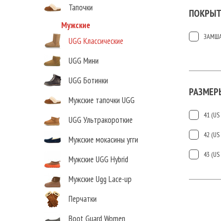
Тапочки
ПОКРЫТ
Мужские
ЗАМШ
UGG Классические
UGG Мини
UGG Ботинки
РАЗМЕР
Мужские тапочки UGG
41 (US 
UGG Ультракороткие
42 (US 
Мужские мокасины угги
43 (US 
Мужские UGG Hybrid
Мужские Ugg Lace-up
Перчатки
Boot Guard Women