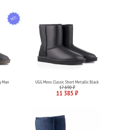
HIT
ey Man
UGG Mens Classic Short Metallic Black
Подробнее
17 690 ₽
11 385 ₽