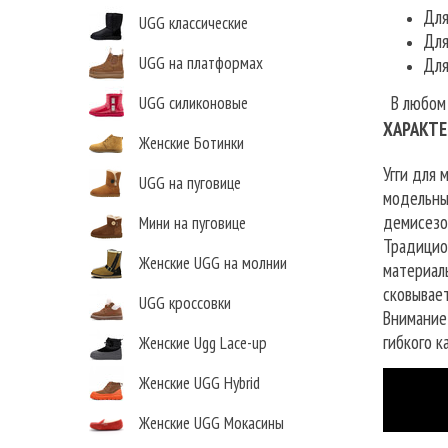
Для
UGG классические
Для
UGG на платформах
Для
В любом с
UGG силиконовые
ХАРАКТЕ
Женские Ботинки
Угги для 
UGG на пуговице
модельны
демисезо
Мини на пуговице
Традицио
Женские UGG на молнии
материалы
сковывае
UGG кроссовки
Внимание
гибкого к
Женские Ugg Lace-up
Женские UGG Hybrid
Женские UGG Мокасины