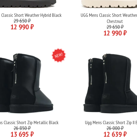
Classic Short Weather Hybrid Black
UGG Mens Classic Short Weather
Подробнее
Подробнее
29 650 ₽
Chestnut
12 990 ₽
29 650 ₽
12 990 ₽
NEW
 Classic Short Zip Metallic Black
Ugg Mens Classic Short Zip II 
Подробнее
Подробнее
26 850 ₽
26 000 ₽
13 695 ₽
12 639 ₽