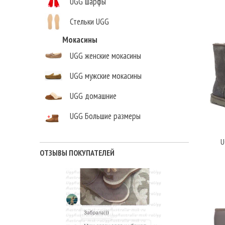
UGG шарфы
Стельки UGG
Мокасины
Елена Викторовна
,
UGG женские мокасины
г.Нижний Новгород
UGG мужские мокасины
UGG домашние
UGG Большие размеры
U
ОТЗЫВЫ ПОКУПАТЕЛЕЙ