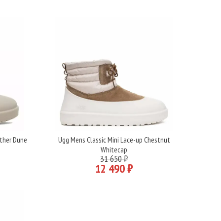
ather Dune
Ugg Mens Classic Mini Lace-up Chestnut
Подробнее
Whitecap
31 650 ₽
12 490 ₽