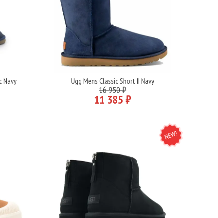
c Navy
Ugg Mens Classic Short II Navy
Подробнее
16 950 ₽
11 385 ₽
NEW