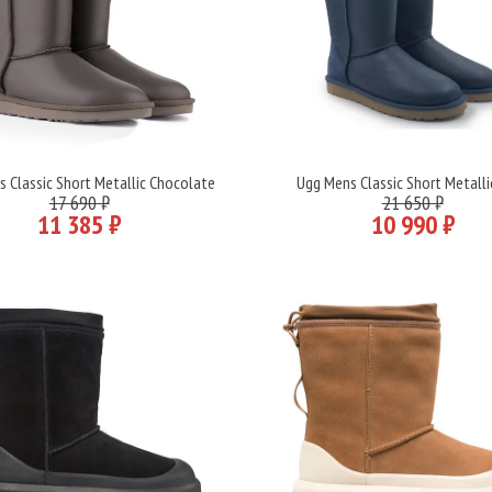
 Classic Short Metallic Сhocolate
Ugg Mens Classic Short Metalli
Подробнее
Подробнее
17 690 ₽
21 650 ₽
11 385 ₽
10 990 ₽