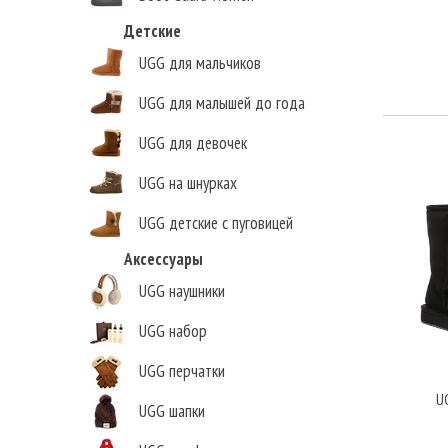
Детские
UGG для мальчиков
UGG для малышей до года
UGG для девочек
UGG на шнурках
UGG детские с пуговицей
Аксессуары
UGG наушники
UGG набор
UGG перчатки
U
UGG шапки