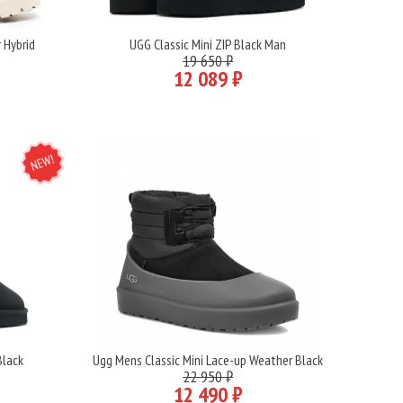
 Hybrid
UGG Classic Mini ZIP Black Man
Подробнее
19 650 ₽
12 089 ₽
NEW
Black
Ugg Mens Classic Mini Lace-up Weather Black
Подробнее
22 950 ₽
12 490 ₽