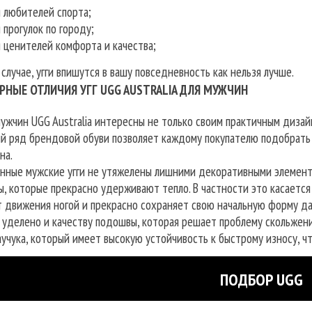
 любителей спорта;
 прогулок по городу;
 ценителей комфорта и качества;
лучае, угги впишутся в вашу повседневность как нельзя лучше.
РНЫЕ ОТЛИЧИЯ УГГ UGG AUSTRALIA ДЛЯ МУЖЧИН
мужчин UGG Australia интересны не только своим практичным диза
й ряд брендовой обуви позволяет каждому покупателю подобрать
на.
нные мужские угги не утяжелены лишними декоративными элемента
, которые прекрасно удерживают тепло. В частности это касается 
т движения ногой и прекрасно сохраняет свою начальную форму да
 уделено и качеству подошвы, которая решает проблему скольжени
аучука, который имеет высокую устойчивость к быстрому износу, ч
ПОДБОР UGG