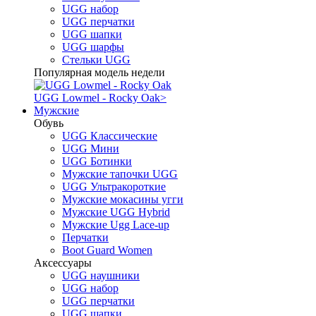
UGG набор
UGG перчатки
UGG шапки
UGG шарфы
Стельки UGG
Популярная модель недели
UGG Lowmel - Rocky Oak
>
Мужские
Обувь
UGG Классические
UGG Мини
UGG Ботинки
Мужские тапочки UGG
UGG Ультракороткие
Мужские мокасины угги
Мужские UGG Hybrid
Мужские Ugg Lace-up
Перчатки
Boot Guard Women
Аксессуары
UGG наушники
UGG набор
UGG перчатки
UGG шапки