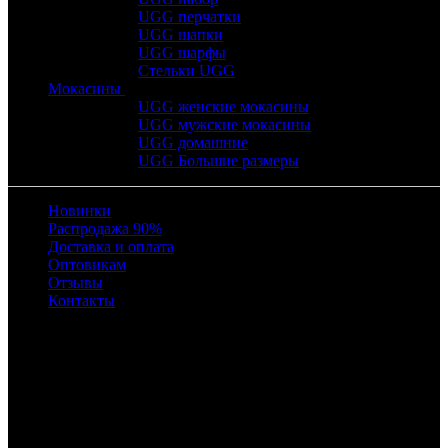
UGG перчатки
UGG шапки
UGG шарфы
Стельки UGG
Мокасины
UGG женские мокасины
UGG мужские мокасины
UGG домашние
UGG Большие размеры
Новинки
Распродажа 90%
Доставка и оплата
Оптовикам
Отзывы
Контакты
Время работы
с 10:00 до 22:00