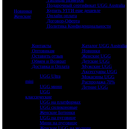
Таблицы размеров
Каталог
Подарочный сертификат UGG Australia
Купить УГГИ еще дешевле
Новинки
Онлайн оплата
Женские
Договор-Оферта
Политика Конфиденциальности
Обратная связь
Разделы
Контакты
Каталог UGG Australia
Оптовикам
Новинки
Оставить отзыв
Женские UGG
Обмен и Возврат
Детские UGG
Доставка и Оплата
Мужские UGG
Аксессуары UGG
UGG Ultra
Мокасины UGG
mini
Распродажа 70%
UGG мини
Летние UGG
UGG
классические
UGG на платформах
UGG силиконовые
Женские Ботинки
UGG на пуговице
Мини на пуговице
Женские UGG на молнии