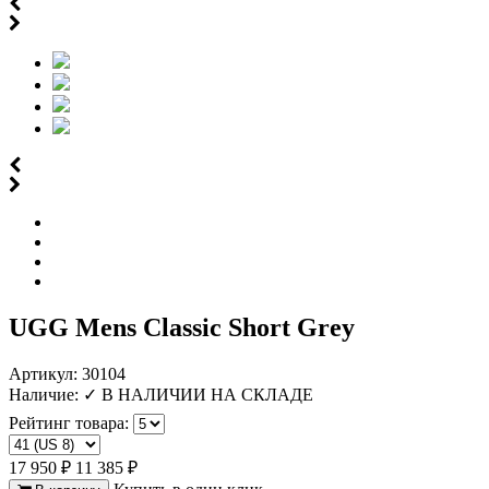
Айгуля Динаровна
г.Казань
Ашура Габибуллаевна
г.Нижний-Новгород
Виктор
г.Санкт-Петербург
Отзыв от Елены
г.Уфа
Отзыв от Людмилы
г.Севастополь
Отзыв от Жанны
г.Омск
Отзыв от Элины
г. Новосибирск
Антонина
г.Томск
UGG Mens Classic Short Grey
Артикул:
30104
Наличие:
✓ В НАЛИЧИИ НА СКЛАДЕ
Рейтинг товара:
17 950 ₽
11 385 ₽