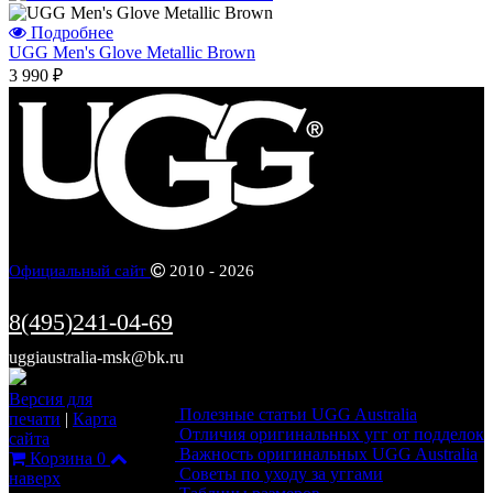
Подробнее
UGG Men's Glove Metallic Brown
3 990 ₽
Официальный сайт
2010 - 2026
8(495)241-04-69
uggiaustralia-msk@bk.ru
Информация
Версия для
Полезные статьи UGG Australia
печати
|
Карта
Отличия оригинальных угг от подделок
сайта
Важность оригинальных UGG Australia
Корзина
0
Советы по уходу за уггами
наверх