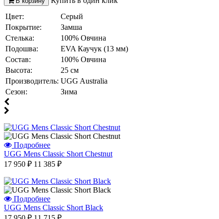
Купить в один клик
В корзину
Цвет:
Серый
Покрытие:
Замша
Стелька:
100% Овчина
Подошва:
EVA Каучук (13 мм)
Состав:
100% Овчина
Высота:
25 см
Производитель:
UGG Australia
Сезон:
Зима
Отзыв от Елены
г. Уфа
Отзыв от Нели
г.Ханты-Мансийск
Отзыв от Екатерины
Подробнее
г.Уссурийск
UGG Mens Classic Short Chestnut
Отзыв от Кристины
г.Тверь
17 950 ₽
11 385 ₽
Отзыв от Анастасии
г.Сургут
Дмитрий
г.Баку
Подробнее
Отзыв от Юлии
UGG Mens Classic Short Black
г.Барнаул
17 950 ₽
11 715 ₽