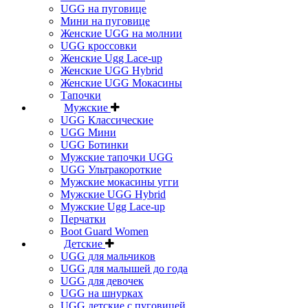
UGG на пуговице
Мини на пуговице
Женские UGG на молнии
UGG кроссовки
Женские Ugg Lace-up
Женские UGG Hybrid
Женские UGG Мокасины
Тапочки
Мужские
UGG Классические
UGG Мини
UGG Ботинки
Мужские тапочки UGG
UGG Ультракороткие
Мужские мокасины угги
Мужские UGG Hybrid
Мужские Ugg Lace-up
Перчатки
Boot Guard Women
Детские
UGG для мальчиков
UGG для малышей до года
UGG для девочек
UGG на шнурках
UGG детские с пуговицей