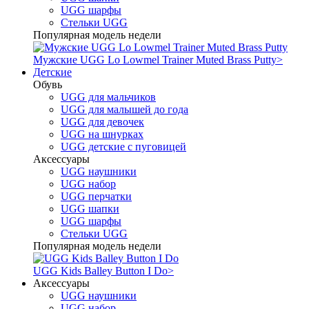
UGG шарфы
Стельки UGG
Популярная модель недели
Мужские UGG Lo Lowmel Trainer Muted Brass Putty
>
Детские
Обувь
UGG для мальчиков
UGG для малышей до года
UGG для девочек
UGG на шнурках
UGG детские с пуговицей
Аксессуары
UGG наушники
UGG набор
UGG перчатки
UGG шапки
UGG шарфы
Стельки UGG
Популярная модель недели
UGG Kids Balley Button I Do
>
Аксессуары
UGG наушники
UGG набор