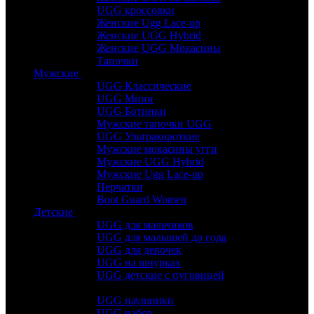
UGG кроссовки
Женские Ugg Lace-up
Женские UGG Hybrid
Женские UGG Мокасины
Тапочки
Мужские
UGG Классические
UGG Мини
UGG Ботинки
Мужские тапочки UGG
UGG Ультракороткие
Мужские мокасины угги
Мужские UGG Hybrid
Мужские Ugg Lace-up
Перчатки
Boot Guard Women
Детские
UGG для мальчиков
UGG для малышей до года
UGG для девочек
UGG на шнурках
UGG детские с пуговицей
UGG наушники
UGG набор