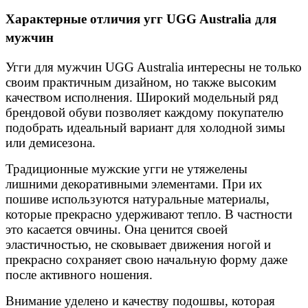
Характерные отличия угг UGG Australia для
мужчин
Угги для мужчин UGG Australia интересны не только
своим практичным дизайном, но также высоким
качеством исполнения. Широкий модельный ряд
брендовой обуви позволяет каждому покупателю
подобрать идеальный вариант для холодной зимы
или демисезона.
Отзыв от Елены
г. Уфа
Традиционные мужские угги не утяжелены
Отзыв от Нели
г.Ханты-Мансийск
лишними декоративными элементами. При их
Отзыв от Екатерины
пошиве используются натуральные материалы,
г.Уссурийск
которые прекрасно удерживают тепло. В частности
Отзыв от Кристины
это касается овчины. Она ценится своей
г.Тверь
Отзыв от Анастасии
эластичностью, не сковывает движения ногой и
г.Сургут
прекрасно сохраняет свою начальную форму даже
Дмитрий
после активного ношения.
г.Баку
Отзыв от Юлии
Внимание уделено и качеству подошвы, которая
г.Барнаул