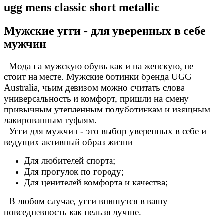
ugg mens classic short metallic
Айгуля Динаровна
г.Казань
Ашура Габибуллаевна
Мужские угги - для уверенных в себе
г.Нижний-Новгород
Виктор
мужчин
г.Санкт-Петербург
Отзыв от Елены
Мода на мужскую обувь как и на женскую, не
г.Уфа
стоит на месте. Мужские ботинки бренда UGG
Отзыв от Людмилы
г.Севастополь
Australia, чьим девизом можно считать слова
Отзыв от Жанны
универсальность и комфорт, пришли на смену
г.Омск
привычным утепленным полуботинкам и изящным
Отзыв от Элины
лакированным туфлям.
г. Новосибирск
Угги для мужчин - это выбор уверенных в себе и
Антонина
г.Томск
ведущих активный образ жизни
Для любителей спорта;
Для прогулок по городу;
Для ценителей комфорта и качества;
В любом случае, угги впишутся в вашу
повседневность как нельзя лучше.