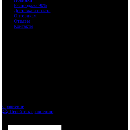
Новинки
Распродажа 90%
Доставка и оплата
Оптовикам
Отзывы
Контакты
Время работы
с 10:00 до 22:00
8 (495) 241-04-69
Сравнение
Перейти к сравнению
Фильтр
Цена
от