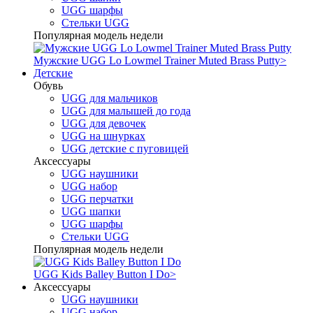
UGG шарфы
Стельки UGG
Популярная модель недели
Мужские UGG Lo Lowmel Trainer Muted Brass Putty
>
Детские
Обувь
UGG для мальчиков
UGG для малышей до года
UGG для девочек
UGG на шнурках
UGG детские с пуговицей
Аксессуары
UGG наушники
UGG набор
UGG перчатки
UGG шапки
UGG шарфы
Стельки UGG
Популярная модель недели
UGG Kids Balley Button I Do
>
Аксессуары
UGG наушники
UGG набор