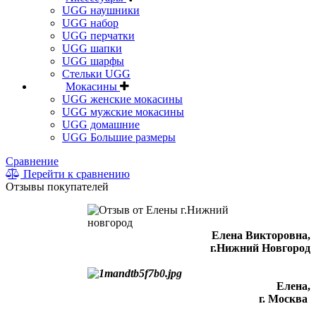
UGG наушники
UGG набор
UGG перчатки
UGG шапки
UGG шарфы
Стельки UGG
Мокасины
UGG женские мокасины
UGG мужские мокасины
UGG домашние
UGG Большие размеры
Сравнение
Перейти к сравнению
Отзывы покупателей
Елена Викторовна
,
г.Нижний Новгород
Елена,
г. Москва