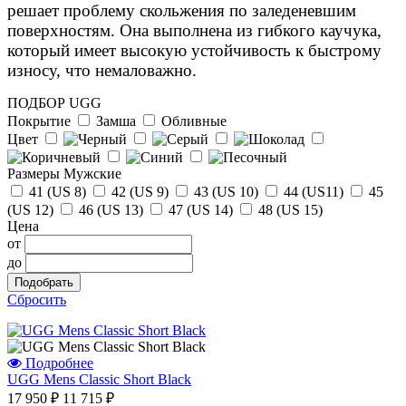
решает проблему скольжения по заледеневшим
поверхностям. Она выполнена из гибкого каучука,
который имеет высокую устойчивость к быстрому
износу, что немаловажно.
ПОДБОР UGG
Покрытие
Замша
Обливные
Цвет
Размеры Мужские
41 (US 8)
42 (US 9)
43 (US 10)
44 (US11)
45
(US 12)
46 (US 13)
47 (US 14)
48 (US 15)
Цена
от
до
Сбросить
Отзыв от Натальи
г.Красноярск
Подробнее
UGG Mens Classic Short Black
>> Смотреть все отзывы...
17 950 ₽
11 715 ₽