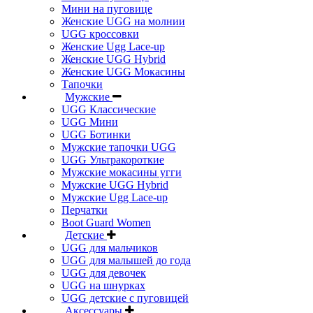
Мини на пуговице
Женские UGG на молнии
UGG кроссовки
Женские Ugg Lace-up
Женские UGG Hybrid
Женские UGG Мокасины
Тапочки
Мужские
UGG Классические
UGG Мини
UGG Ботинки
Мужские тапочки UGG
UGG Ультракороткие
Мужские мокасины угги
Мужские UGG Hybrid
Мужские Ugg Lace-up
Перчатки
Boot Guard Women
Детские
UGG для мальчиков
UGG для малышей до года
UGG для девочек
UGG на шнурках
UGG детские с пуговицей
Аксессуары