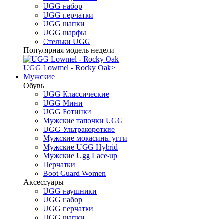
UGG набор
UGG перчатки
UGG шапки
UGG шарфы
Стельки UGG
Популярная модель недели
UGG Lowmel - Rocky Oak
>
Мужские
Обувь
UGG Классические
UGG Мини
UGG Ботинки
Мужские тапочки UGG
UGG Ультракороткие
Мужские мокасины угги
Мужские UGG Hybrid
Мужские Ugg Lace-up
Перчатки
Boot Guard Women
Аксессуары
UGG наушники
UGG набор
UGG перчатки
UGG шапки