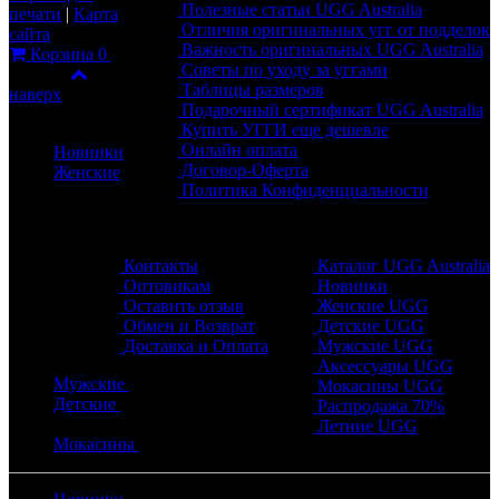
Полезные статьи UGG Australia
печати
|
Карта
Отличия оригинальных угг от подделок
сайта
Важность оригинальных UGG Australia
Корзина
0
Советы по уходу за уггами
Фильтр
Таблицы размеров
наверх
Подарочный сертификат UGG Australia
Каталог
Купить УГГИ еще дешевле
Онлайн оплата
Новинки
Договор-Оферта
Женские
Политика Конфиденциальности
Обратная связь
Разделы
Контакты
Каталог UGG Australia
Оптовикам
Новинки
Оставить отзыв
Женские UGG
Обмен и Возврат
Детские UGG
Доставка и Оплата
Мужские UGG
Аксессуары UGG
Мужские
Мокасины UGG
Детские
Распродажа 70%
Летние UGG
Мокасины