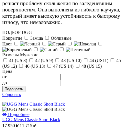
решает проблему скольжения по заледеневшим
поверхностям. Она выполнена из гибкого каучука,
который имеет высокую устойчивость к быстрому
износу, что немаловажно.
ПОДБОР UGG
Покрытие
Замша
Обливные
Цвет
Размеры Мужские
41 (US 8)
42 (US 9)
43 (US 10)
44 (US11)
45
(US 12)
46 (US 13)
47 (US 14)
48 (US 15)
Цена
от
до
Сбросить
Отзыв от Натальи
г.Красноярск
Подробнее
UGG Mens Classic Short Black
>> Смотреть все отзывы...
17 950 ₽
11 715 ₽