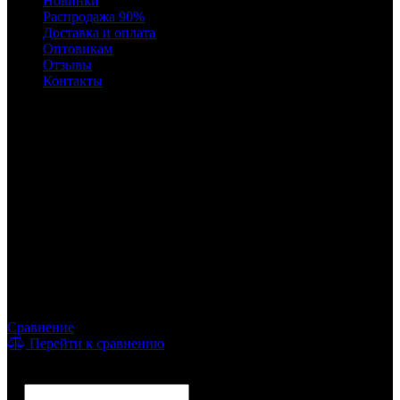
Новинки
Распродажа 90%
Доставка и оплата
Оптовикам
Отзывы
Контакты
Время работы
с 10:00 до 22:00
8 (495) 241-04-69
Сравнение
Перейти к сравнению
Фильтр
Цена
от