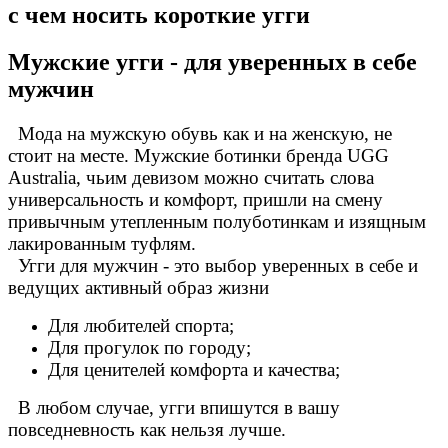
с чем носить короткие угги
Айгуля Динаровна
г.Казань
Ашура Габибуллаевна
Мужские угги - для уверенных в себе
г.Нижний-Новгород
Виктор
мужчин
г.Санкт-Петербург
Отзыв от Елены
Мода на мужскую обувь как и на женскую, не
г.Уфа
стоит на месте. Мужские ботинки бренда UGG
Отзыв от Людмилы
г.Севастополь
Australia, чьим девизом можно считать слова
Отзыв от Жанны
универсальность и комфорт, пришли на смену
г.Омск
привычным утепленным полуботинкам и изящным
Отзыв от Элины
лакированным туфлям.
г. Новосибирск
Угги для мужчин - это выбор уверенных в себе и
Антонина
г.Томск
ведущих активный образ жизни
Для любителей спорта;
Для прогулок по городу;
Для ценителей комфорта и качества;
В любом случае, угги впишутся в вашу
повседневность как нельзя лучше.