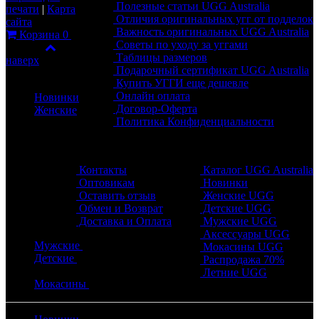
Полезные статьи UGG Australia
печати
|
Карта
Отличия оригинальных угг от подделок
сайта
Важность оригинальных UGG Australia
Корзина
0
Советы по уходу за уггами
Фильтр
Таблицы размеров
наверх
Подарочный сертификат UGG Australia
Каталог
Купить УГГИ еще дешевле
Онлайн оплата
Новинки
Договор-Оферта
Женские
Политика Конфиденциальности
Обратная связь
Разделы
Контакты
Каталог UGG Australia
Оптовикам
Новинки
Оставить отзыв
Женские UGG
Обмен и Возврат
Детские UGG
Доставка и Оплата
Мужские UGG
Аксессуары UGG
Мужские
Мокасины UGG
Детские
Распродажа 70%
Летние UGG
Мокасины