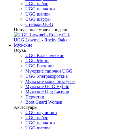
UGG набор
UGG перчатки
UGG шапки
UGG шарфы
Стельки UGG
Популярная модель недели
UGG Lowmel - Rocky Oak
>
Мужские
Обувь
UGG Классические
UGG Мини
UGG Ботинки
Мужские тапочки UGG
UGG Ультракороткие
Мужские мокасины угги
Мужские UGG Hybrid
Мужские Ugg Lace-up
Перчатки
Boot Guard Women
Аксессуары
UGG наушники
UGG набор
UGG перчатки
UGG шапки