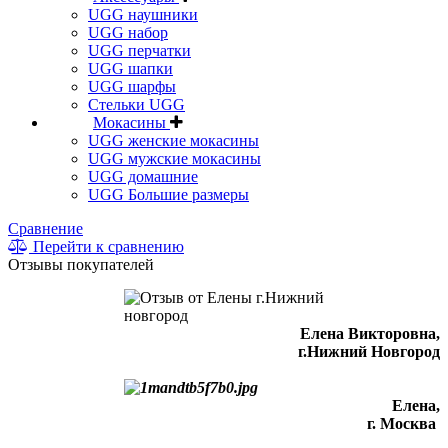
UGG наушники
UGG набор
UGG перчатки
UGG шапки
UGG шарфы
Стельки UGG
Мокасины
UGG женские мокасины
UGG мужские мокасины
UGG домашние
UGG Большие размеры
Сравнение
Перейти к сравнению
Отзывы покупателей
Елена Викторовна
,
г.Нижний Новгород
Елена,
г. Москва