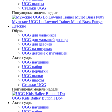
UGG шарфы
Стельки UGG
Популярная модель недели
Мужские UGG Lo Lowmel Trainer Muted Brass Putty
>
Детские
Обувь
UGG для мальчиков
UGG для малышей до года
UGG для девочек
UGG на шнурках
UGG детские с пуговицей
Аксессуары
UGG наушники
UGG набор
UGG перчатки
UGG шапки
UGG шарфы
Стельки UGG
Популярная модель недели
UGG Kids Balley Button I Do
>
Аксессуары
UGG наушники
UGG набор