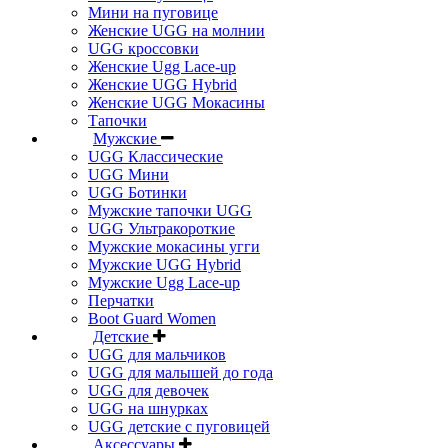
Мини на пуговице
Женские UGG на молнии
UGG кроссовки
Женские Ugg Lace-up
Женские UGG Hybrid
Женские UGG Мокасины
Тапочки
Мужские
UGG Классические
UGG Мини
UGG Ботинки
Мужские тапочки UGG
UGG Ультракороткие
Мужские мокасины угги
Мужские UGG Hybrid
Мужские Ugg Lace-up
Перчатки
Boot Guard Women
Детские
UGG для мальчиков
UGG для малышей до года
UGG для девочек
UGG на шнурках
UGG детские с пуговицей
Аксессуары