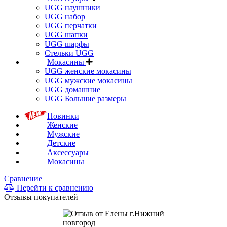
UGG наушники
UGG набор
UGG перчатки
UGG шапки
UGG шарфы
Стельки UGG
Мокасины
UGG женские мокасины
UGG мужские мокасины
UGG домашние
UGG Большие размеры
Новинки
Женские
Мужские
Детские
Аксессуары
Мокасины
Сравнение
Перейти к сравнению
Отзывы покупателей