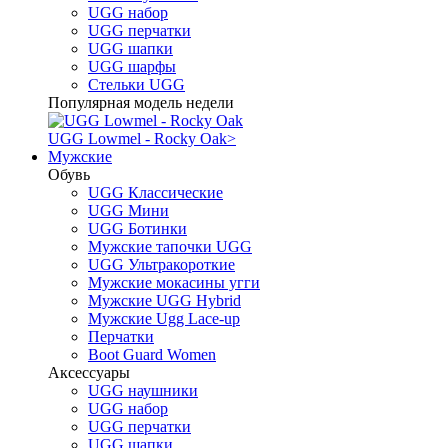
UGG набор
UGG перчатки
UGG шапки
UGG шарфы
Стельки UGG
Популярная модель недели
UGG Lowmel - Rocky Oak
>
Мужские
Обувь
UGG Классические
UGG Мини
UGG Ботинки
Мужские тапочки UGG
UGG Ультракороткие
Мужские мокасины угги
Мужские UGG Hybrid
Мужские Ugg Lace-up
Перчатки
Boot Guard Women
Аксессуары
UGG наушники
UGG набор
UGG перчатки
UGG шапки