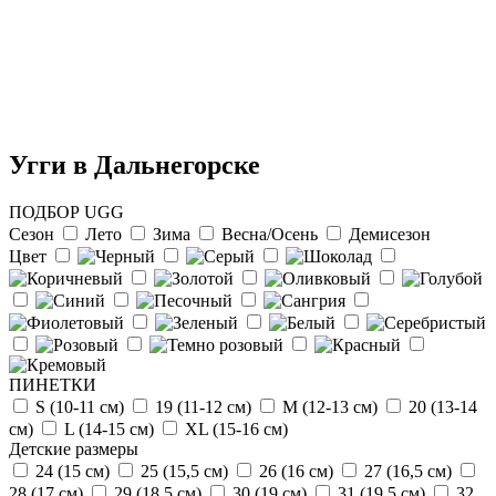
Угги в Дальнегорске
ПОДБОР UGG
Сезон
Лето
Зима
Весна/Осень
Демисезон
Цвет
Отзыв от Натальи
г.Красноярск
ПИНЕТКИ
>> Смотреть все отзывы...
S (10-11 см)
19 (11-12 см)
М (12-13 см)
20 (13-14
см)
L (14-15 cм)
ХL (15-16 cм)
Детские размеры
24 (15 см)
25 (15,5 см)
26 (16 см)
27 (16,5 см)
28 (17 см)
29 (18,5 см)
30 (19 см)
31 (19,5 см)
32