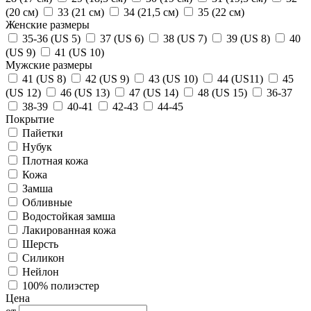
(20 см)
33 (21 см)
34 (21,5 см)
35 (22 см)
Женские размеры
35-36 (US 5)
37 (US 6)
38 (US 7)
39 (US 8)
40
(US 9)
41 (US 10)
Мужские размеры
41 (US 8)
42 (US 9)
43 (US 10)
44 (US11)
45
(US 12)
46 (US 13)
47 (US 14)
48 (US 15)
36-37
38-39
40-41
42-43
44-45
Покрытие
Пайетки
Нубук
Плотная кожа
Кожа
Замша
Обливные
Водостойкая замша
Лакированная кожа
Шерсть
Силикон
Нейлон
100% полиэстер
Цена