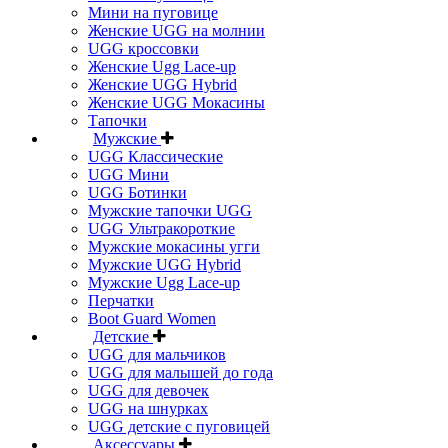
Мини на пуговице
Женские UGG на молнии
UGG кроссовки
Женские Ugg Lace-up
Женские UGG Hybrid
Женские UGG Мокасины
Тапочки
Мужские
UGG Классические
UGG Мини
UGG Ботинки
Мужские тапочки UGG
UGG Ультракороткие
Мужские мокасины угги
Мужские UGG Hybrid
Мужские Ugg Lace-up
Перчатки
Boot Guard Women
Детские
UGG для мальчиков
UGG для малышей до года
UGG для девочек
UGG на шнурках
UGG детские с пуговицей
Аксессуары