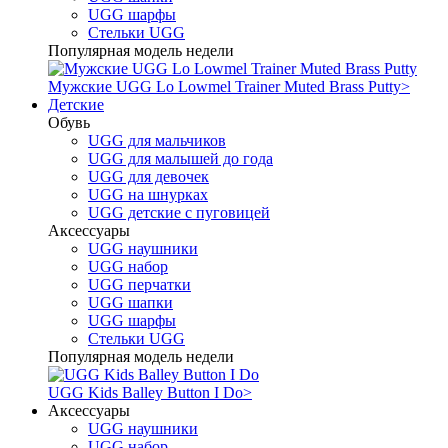
UGG шарфы
Стельки UGG
Популярная модель недели
Мужские UGG Lo Lowmel Trainer Muted Brass Putty
>
Детские
Обувь
UGG для мальчиков
UGG для малышей до года
UGG для девочек
UGG на шнурках
UGG детские с пуговицей
Аксессуары
UGG наушники
UGG набор
UGG перчатки
UGG шапки
UGG шарфы
Стельки UGG
Популярная модель недели
UGG Kids Balley Button I Do
>
Аксессуары
UGG наушники
UGG набор