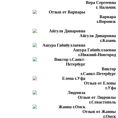
Вера Сергеевна
г. Нальчик
Варвара
г.Воронеж
Айгуля Динаровна
г.Казань
Ашура Габибуллаевна
г.Нижний-Новгород
Виктор
г.Санкт-Петербург
Отзыв от Елены
г.Уфа
Отзыв от Людмилы
г.Севастополь
Отзыв от Жанны
г.Омск