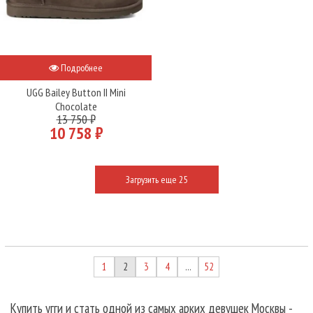
Подробнее
UGG Bailey Button II Mini
Chocolate
13 750 ₽
10 758 ₽
Загрузить еще 25
1
2
3
4
52
…
Купить угги и стать одной из самых арких девушек Москвы -