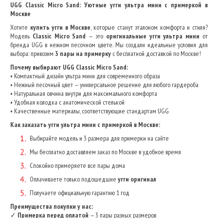
UGG Classic Micro Sand: Уютные угги ультра мини с примеркой в
Москве
Хотите
купить угги в Москве
, которые станут эталоном комфорта и стиля?
Модель
Classic Micro Sand
— это
оригинальные угги ультра мини
от
бренда UGG в нежном песочном цвете. Мы создали идеальные условия для
выбора: привозим
3 пары на примерку
с бесплатной доставкой по Москве!
Почему выбирают UGG Classic Micro Sand:
• Компактный дизайн ультра мини для современного образа
• Нежный песочный цвет — универсальное решение для любого гардероба
• Натуральная овчина внутри для максимального комфорта
• Удобная колодка с анатомической стелькой
• Качественные материалы, соответствующие стандартам UGG
Как заказать угги ультра мини с примеркой в Москве:
Выбирайте модель и 3 размера для примерки на сайте
Мы бесплатно доставляем заказ по Москве в удобное время
Спокойно примеряете все пары дома
Оплачиваете только подошедшие
угги оригинал
Получаете официальную гарантию 1 год
Преимущества покупки у нас:
✓
Примерка перед оплатой
— 3 пары разных размеров