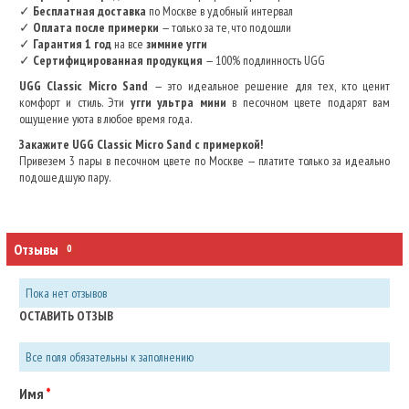
✓
Бесплатная доставка
по Москве в удобный интервал
✓
Оплата после примерки
— только за те, что подошли
✓
Гарантия 1 год
на все
зимние угги
✓
Сертифицированная продукция
— 100% подлинность UGG
UGG Classic Micro Sand
— это идеальное решение для тех, кто ценит
комфорт и стиль. Эти
угги ультра мини
в песочном цвете подарят вам
ощущение уюта в любое время года.
Закажите UGG Classic Micro Sand с примеркой!
Привезем 3 пары в песочном цвете по Москве — платите только за идеально
подошедшую пару.
Отзывы
0
Пока нет отзывов
ОСТАВИТЬ ОТЗЫВ
Все поля обязательны к заполнению
Имя