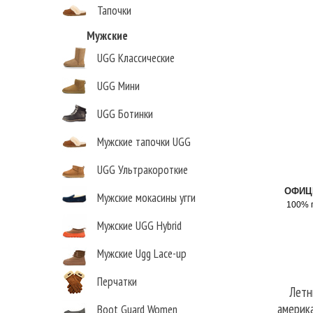
Тапочки
Мужские
UGG Классические
UGG Мини
UGG Ботинки
Мужские тапочки UGG
UGG Ультракороткие
ОФИЦ
Мужские мокасины угги
100% 
Мужские UGG Hybrid
Мужские Ugg Lace-up
Перчатки
Летние
америка
Boot Guard Women