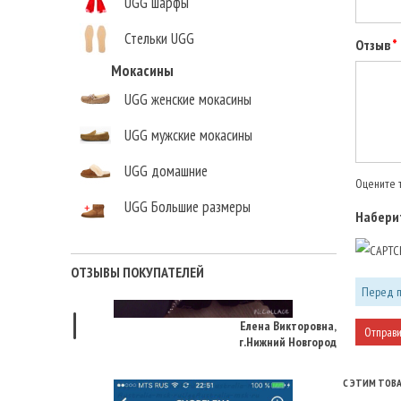
UGG шарфы
Стельки UGG
Отзыв
Мокасины
UGG женские мокасины
UGG мужские мокасины
UGG домашние
Оцените т
UGG Большие размеры
Наберит
ОТЗЫВЫ ПОКУПАТЕЛЕЙ
Перед п
Елена Викторовна
,
г.Нижний Новгород
С ЭТИМ ТОВ