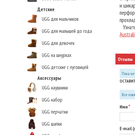
и шикар
Детские
перфор
UGG для мальчиков
прохлад
Узнать
UGG для малышей до года
Austral
UGG для девочек
UGG на шнурках
Отзывы
UGG детские с пуговицей
Пока нет
Аксессуары
ОСТАВИТ
UGG наушники
Все пол
UGG набор
Имя
UGG перчатки
UGG шапки
E-mail 