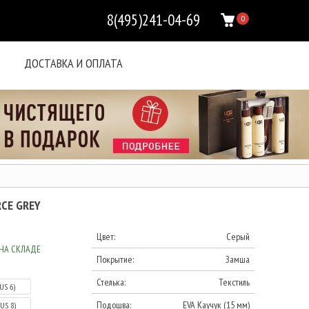
8(495)241-04-69
0
ДОСТАВКА И ОПЛАТА
RCE GREY
Цвет:
Серый
НА СКЛАДЕ
Покрытие:
Замша
Стелька:
Текстиль
(US 6)
Подошва:
EVA Каучук (15 мм)
(US 8)