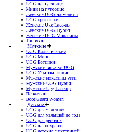
UGG на пуговице
Мини на пуговице
Женские UGG на молнии
UGG кроссовки
Женские Ugg Lace-up
Женские UGG Hybrid
Женские UGG Мокасины
Тапочки
Мужские
UGG Классические
UGG Мини
UGG Ботинки
Мужские тапочки UGG
UGG Ультракороткие
Мужские мокасины угги
Мужские UGG Hybrid
Мужские Ugg Lace-up
Перчатки
Boot Guard Women
Детские
UGG для мальчиков
UGG для малышей до года
UGG для девочек
UGG на шнурках
UGG детские с пуговицей