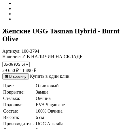
Отзыв от Юлии
г.Калининград
Отзыв от Натальи Гладковой
Женские UGG Tasman Hybrid - Burnt
г. Домодедово
Olive
Отзыв от Оксаны
г.Уфа
Отзыв от Юлии
Артикул:
100-3794
г.Минск
Наличие:
✓ В НАЛИЧИИ НА СКЛАДЕ
Отзыв от Марины Владимировны
г.Воронеж
Вера Сергеевна
29 650 ₽
11 490 ₽
г. Нальчик
Купить в один клик
В корзину
Варвара
Цвет:
Оливковый
г.Воронеж
Покрытие:
Замша
Айгуля Динаровна
Стелька:
Овчина
г.Казань
Подошва:
EVA Sugarcane
Ашура Габибуллаевна
Состав:
100% Овчина
г.Нижний-Новгород
Виктор
Высота:
6 см
г.Санкт-Петербург
Производитель:
UGG Australia
Отзыв от Елены