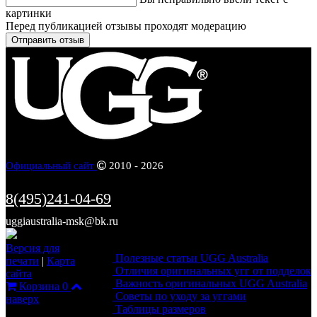
картинки
Перед публикацией отзывы проходят модерацию
Официальный сайт
2010 - 2026
8(495)241-04-69
uggiaustralia-msk@bk.ru
Информация
Версия для
Полезные статьи UGG Australia
печати
|
Карта
Отличия оригинальных угг от подделок
сайта
Важность оригинальных UGG Australia
Корзина
0
Советы по уходу за уггами
наверх
Таблицы размеров
Каталог