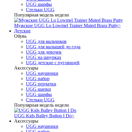
UGG шарфы
Стельки UGG
Популярная модель недели
Мужские UGG Lo Lowmel Trainer Muted Brass Putty
>
Детские
Обувь
UGG для мальчиков
UGG для малышей до года
UGG для девочек
UGG на шнурках
UGG детские с пуговицей
Аксессуары
UGG наушники
UGG набор
UGG перчатки
UGG шапки
UGG шарфы
Стельки UGG
Популярная модель недели
UGG Kids Balley Button I Do
>
Аксессуары
UGG наушники
UGG набор