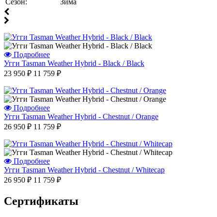
Сезон:
Зима
г.Уфа
Отзыв от Людмилы
г.Севастополь
Отзыв от Жанны
г.Омск
Отзыв от Элины
Подробнее
г. Новосибирск
Угги Tasman Weather Hybrid - Black / Black
Антонина
23 950 ₽
11 759 ₽
г.Томск
Подробнее
Угги Tasman Weather Hybrid - Chestnut / Orange
26 950 ₽
11 759 ₽
Подробнее
Угги Tasman Weather Hybrid - Chestnut / Whitecap
26 950 ₽
11 759 ₽
Сертификаты