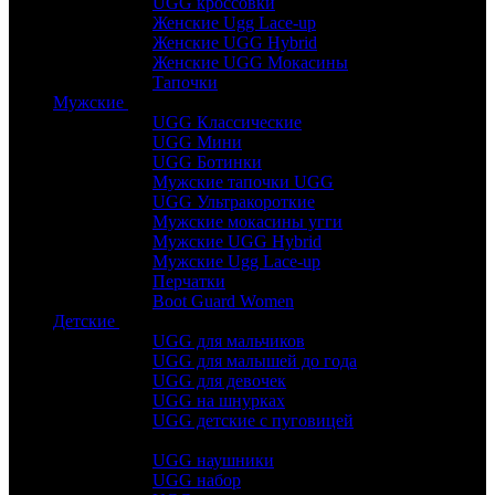
UGG кроссовки
Женские Ugg Lace-up
Женские UGG Hybrid
Женские UGG Мокасины
Тапочки
Мужские
UGG Классические
UGG Мини
UGG Ботинки
Мужские тапочки UGG
UGG Ультракороткие
Мужские мокасины угги
Мужские UGG Hybrid
Мужские Ugg Lace-up
Перчатки
Boot Guard Women
Детские
UGG для мальчиков
UGG для малышей до года
UGG для девочек
UGG на шнурках
UGG детские с пуговицей
UGG наушники
UGG набор