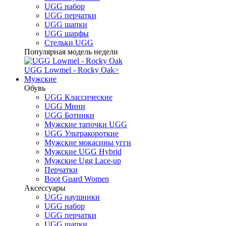
UGG набор
UGG перчатки
UGG шапки
UGG шарфы
Стельки UGG
Популярная модель недели
UGG Lowmel - Rocky Oak
>
Мужские
Обувь
UGG Классические
UGG Мини
UGG Ботинки
Мужские тапочки UGG
UGG Ультракороткие
Мужские мокасины угги
Мужские UGG Hybrid
Мужские Ugg Lace-up
Перчатки
Boot Guard Women
Аксессуары
UGG наушники
UGG набор
UGG перчатки
UGG шапки