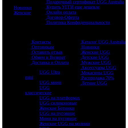
Подарочный сертификат UGG Australia
Купить УГГИ еще дешевле
Новинки
Онлайн оплата
Женские
Договор-Оферта
Политика Конфиденциальности
Обратная связь
Разделы
Контакты
Каталог UGG Australia
Оптовикам
Новинки
Оставить отзыв
Женские UGG
Обмен и Возврат
Детские UGG
Доставка и Оплата
Мужские UGG
Аксессуары UGG
UGG Ultra
Мокасины UGG
mini
Распродажа 70%
UGG мини
Летние UGG
UGG
классические
UGG на платформах
UGG силиконовые
Женские Ботинки
UGG на пуговице
Мини на пуговице
Женские UGG на молнии