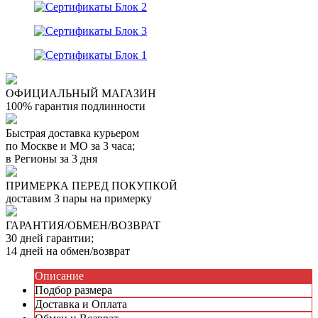
Отзыв от Елены
г. Уфа
Отзыв от Нели
ОФИЦИАЛЬНЫЙ МАГАЗИН
г.Ханты-Мансийск
100% гарантия подлинности
Отзыв от Екатерины
г.Уссурийск
Быстрая доставка курьером
Отзыв от Кристины
по Москве и МО за 3 часа;
г.Тверь
в Регионы за 3 дня
Отзыв от Анастасии
г.Сургут
ПРИМЕРКА ПЕРЕД ПОКУПКОЙ
Дмитрий
доставим 3 пары на примерку
г.Баку
Отзыв от Юлии
г.Барнаул
ГАРАНТИЯ/ОБМЕН/ВОЗВРАТ
30 дней гарантии;
14 дней на обмен/возврат
Описание
Подбор размера
Доставка и Оплата