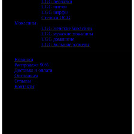
UGG перчатки
UGG шапки
UGG шарфы
Стельки UGG
Мокасины
UGG женские мокасины
UGG мужские мокасины
UGG домашние
UGG Большие размеры
Новинки
Распродажа 90%
Доставка и оплата
Оптовикам
Отзывы
Контакты
Время работы
с 10:00 до 22:00