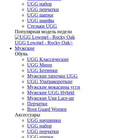
UGG набор
UGG перчатки
UGG шапки
UGG шарфы
Стельки UGG
Популярная модель недели
UGG Lowmel - Rocky Oak
>
Мужские
Обувь
UGG Классические
UGG Мини
UGG Ботинки
Мужские тапочки UGG
UGG Ультракороткие
Мужские мокасины угги
Мужские UGG Hybrid
Мужские Ugg Lace-up
Перчатки
Boot Guard Women
Аксессуары
UGG наушники
UGG набор
UGG перчатки
UGG шапки