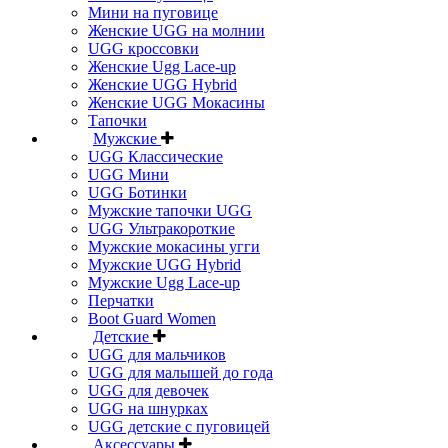
Мини на пуговице
Женские UGG на молнии
UGG кроссовки
Женские Ugg Lace-up
Женские UGG Hybrid
Женские UGG Мокасины
Тапочки
Мужские
UGG Классические
UGG Мини
UGG Ботинки
Мужские тапочки UGG
UGG Ультракороткие
Мужские мокасины угги
Мужские UGG Hybrid
Мужские Ugg Lace-up
Перчатки
Boot Guard Women
Детские
UGG для мальчиков
UGG для малышей до года
UGG для девочек
UGG на шнурках
UGG детские с пуговицей
Аксессуары