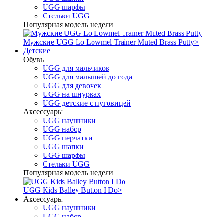
UGG шарфы
Стельки UGG
Популярная модель недели
Мужские UGG Lo Lowmel Trainer Muted Brass Putty
>
Детские
Обувь
UGG для мальчиков
UGG для малышей до года
UGG для девочек
UGG на шнурках
UGG детские с пуговицей
Аксессуары
UGG наушники
UGG набор
UGG перчатки
UGG шапки
UGG шарфы
Стельки UGG
Популярная модель недели
UGG Kids Balley Button I Do
>
Аксессуары
UGG наушники
UGG набор