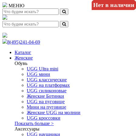
Нет в наличии
Нет в наличии
Нет в наличии
Нет в наличии
Нет в наличии
Нет в наличии
Нет в наличии
Нет в наличии
Нет в наличии
Нет в наличии
Нет в наличии
МЕНЮ
8(495)241-04-69
Каталог
Женские
Обувь
UGG Ultra mini
UGG мини
UGG классические
UGG на платформах
UGG силиконовые
Женские Ботинки
UGG на пуговице
Мини на пуговице
Женские UGG на молнии
UGG кроссовки
Показать больше >
Аксессуары
UGG наушники