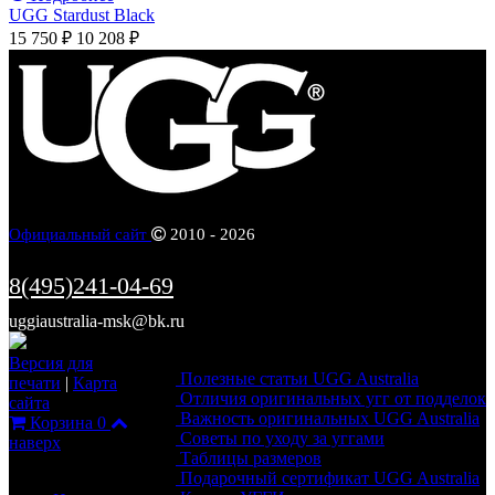
UGG Stardust Black
15 750 ₽
10 208 ₽
Официальный сайт
2010 - 2026
8(495)241-04-69
uggiaustralia-msk@bk.ru
Информация
Версия для
Полезные статьи UGG Australia
печати
|
Карта
Отличия оригинальных угг от подделок
сайта
Важность оригинальных UGG Australia
Корзина
0
Советы по уходу за уггами
наверх
Таблицы размеров
Каталог
Подарочный сертификат UGG Australia