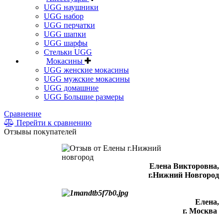
UGG наушники
UGG набор
UGG перчатки
UGG шапки
UGG шарфы
Стельки UGG
Мокасины
UGG женские мокасины
UGG мужские мокасины
UGG домашние
UGG Большие размеры
Сравнение
Перейти к сравнению
Отзывы покупателей
Елена Викторовна
,
г.Нижний Новгород
Елена,
г. Москва