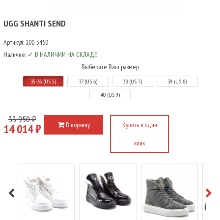
UGG SHANTI SEND
Артикул:
100-3450
Наличие:
✓ В НАЛИЧИИ НА СКЛАДЕ
Выберите Ваш размер
35-36 (US 5)
37 (US 6)
38 (US 7)
39 (US 8)
40 (US 9)
33 950 ₽
В корзину
Купить в один
14 014 ₽
клик