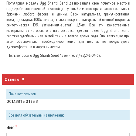
Популярная модель Ugg Shanti Send давно заняла свое почетное место в
гардеробе современной стильной девушки. Ее можно оригинально сочетать с
брюками любого фасона и длины. Верх натуральная, гранулированная
кожа,подкладка: 100% овчина, стелька покрыта натуральной овчиной,подошва:
синтетическая EVA (этил-винил-ацетат) 1,5мм. Все эти качественные
материалы, из которых она изготовляется, делают такие Ugg Shanti Send
сапожки удобными как зимой, так и в теплое время года. Они легкие, но при
этом обеспечивают необходимое тепло для ног: вы не почувствуете
дискомфорта ни в мороз, ни летом.
Есть вопросы о Ugg Shanti Send? Звоните: 8(495)241-04-69.
Отзывы
0
Пока нет отзывов
ОСТАВИТЬ ОТЗЫВ
Все поля обязательны к заполнению
Имя