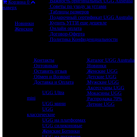
Важность оригинальных UGG Australia
Корзина
0
Советы по уходу за уггами
наверх
Таблицы размеров
Каталог
Подарочный сертификат UGG Australia
Купить УГГИ еще дешевле
Новинки
Онлайн оплата
Женские
Договор-Оферта
Политика Конфиденциальности
Обратная связь
Разделы
Контакты
Каталог UGG Australia
Оптовикам
Новинки
Оставить отзыв
Женские UGG
Обмен и Возврат
Детские UGG
Доставка и Оплата
Мужские UGG
Аксессуары UGG
UGG Ultra
Мокасины UGG
mini
Распродажа 70%
UGG мини
Летние UGG
UGG
классические
UGG на платформах
UGG силиконовые
Женские Ботинки
UGG на пуговице