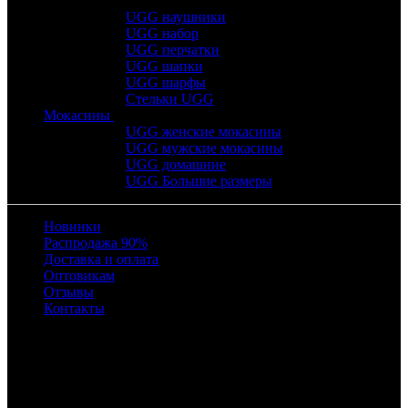
UGG наушники
UGG набор
UGG перчатки
UGG шапки
UGG шарфы
Стельки UGG
Мокасины
UGG женские мокасины
UGG мужские мокасины
UGG домашние
UGG Большие размеры
Новинки
Распродажа 90%
Доставка и оплата
Оптовикам
Отзывы
Контакты
Время работы