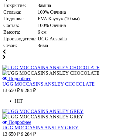
г.Уссурийск
Покрытие:
Замша
Отзыв от Кристины
Стелька:
100% Овчина
г.Тверь
Подошва:
EVA Каучук (10 мм)
Отзыв от Анастасии
Состав:
100% Овчина
г.Сургут
Дмитрий
Высота:
6 см
г.Баку
Производитель:
UGG Australia
Отзыв от Юлии
Сезон:
Зима
г.Барнаул
Подробнее
UGG MOCCASINS ANSLEY CHOCOLATE
13 650 ₽
9 284 ₽
HIT
Подробнее
UGG MOCCASINS ANSLEY GREY
13 650 ₽
9 284 ₽