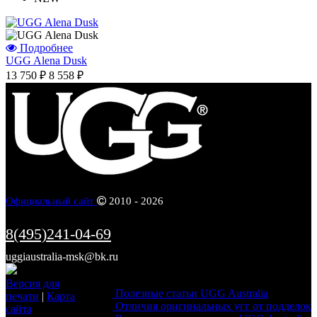
Подробнее
UGG Alena Dusk
13 750 ₽
8 558 ₽
Официальный сайт
2010 - 2026
8(495)241-04-69
uggiaustralia-msk@bk.ru
Информация
Версия для
Полезные статьи UGG Australia
печати
|
Карта
Отличия оригинальных угг от подделок
сайта