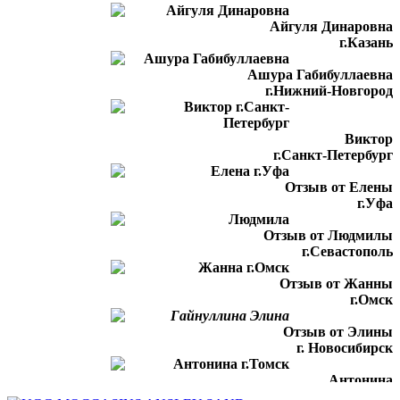
Айгуля Динаровна
г.Казань
Ашура Габибуллаевна
г.Нижний-Новгород
Виктор
г.Санкт-Петербург
Отзыв от Елены
г.Уфа
Отзыв от Людмилы
г.Севастополь
Отзыв от Жанны
г.Омск
Отзыв от Элины
г. Новосибирск
Антонина
г.Томск