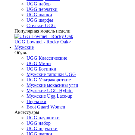
UGG набор
UGG перчатки
UGG шапки
UGG шарфы
Стельки UGG
Популярная модель недели
UGG Lowmel - Rocky Oak
>
Мужские
Обувь
UGG Классические
UGG Мини
UGG Ботинки
Мужские тапочки UGG
UGG Ультракороткие
Мужские мокасины угги
Мужские UGG Hybrid
Мужские Ugg Lace-up
Перчатки
Boot Guard Women
Аксессуары
UGG наушники
UGG набор
UGG перчатки
UGG шапки