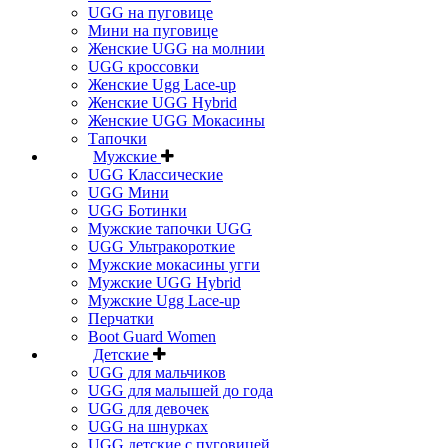
UGG на пуговице
Мини на пуговице
Женские UGG на молнии
UGG кроссовки
Женские Ugg Lace-up
Женские UGG Hybrid
Женские UGG Мокасины
Тапочки
Мужские
UGG Классические
UGG Мини
UGG Ботинки
Мужские тапочки UGG
UGG Ультракороткие
Мужские мокасины угги
Мужские UGG Hybrid
Мужские Ugg Lace-up
Перчатки
Boot Guard Women
Детские
UGG для мальчиков
UGG для малышей до года
UGG для девочек
UGG на шнурках
UGG детские с пуговицей