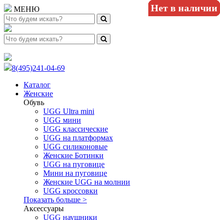
Нет в наличии
Нет в наличии
Нет в наличии
Нет в наличии
Нет в наличии
Нет в наличии
Нет в наличии
Нет в наличии
МЕНЮ
8(495)241-04-69
Каталог
Женские
Обувь
UGG Ultra mini
UGG мини
UGG классические
UGG на платформах
UGG силиконовые
Женские Ботинки
UGG на пуговице
Мини на пуговице
Женские UGG на молнии
UGG кроссовки
Показать больше >
Аксессуары
UGG наушники