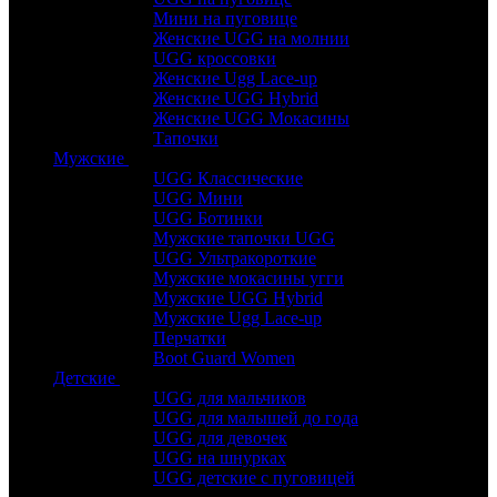
Мини на пуговице
Женские UGG на молнии
UGG кроссовки
Женские Ugg Lace-up
Женские UGG Hybrid
Женские UGG Мокасины
Тапочки
Мужские
UGG Классические
UGG Мини
UGG Ботинки
Мужские тапочки UGG
UGG Ультракороткие
Мужские мокасины угги
Мужские UGG Hybrid
Мужские Ugg Lace-up
Перчатки
Boot Guard Women
Детские
UGG для мальчиков
UGG для малышей до года
UGG для девочек
UGG на шнурках
UGG детские с пуговицей