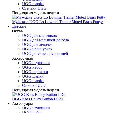
UGG шарфы
Стельки UGG
Популярная модель недели
Мужские UGG Lo Lowmel Trainer Muted Brass Putty
>
Детские
Обувь
UGG для мальчиков
UGG для малышей до года
UGG для девочек
UGG на шнурках
UGG детские с пуговицей
Аксессуары
UGG наушники
UGG набор
UGG перчатки
UGG шапки
UGG шарфы
Стельки UGG
Популярная модель недели
UGG Kids Balley Button I Do
>
Аксессуары
UGG наушники
UGG набор