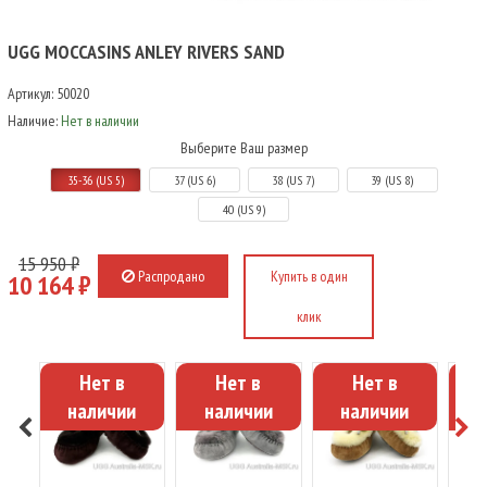
UGG MOCCASINS ANLEY RIVERS SAND
Артикул:
50020
Наличие:
Нет в наличии
Выберите Ваш размер
35-36 (US 5)
37 (US 6)
38 (US 7)
39 (US 8)
40 (US 9)
15 950 ₽
Распродано
Купить в один
10 164 ₽
клик
Нет в
Нет в
Нет в
наличии
наличии
наличии
н