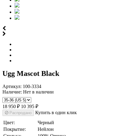
Диана Байдакова
г.Сургут
Татьяна
г. Екатеринбург
Жанна
г. Севастополь
Альбина Александровна
г.Владивосток
Наталья
г. Новосибирск
Отзыв от Евгении
Ugg Mascot Black
г.Химки
Светлана
г. Подольск
Артикул:
100-3334
Отзыв от Лилии
Наличие:
Нет в наличии
г.Москва
Отзыв от Людмилы
г.Сургут
18 950 ₽
10 395 ₽
Отзыв от Натальи
Купить в один клик
Распродано
г. Тюмень
Цвет:
Черный
Покрытие:
Нейлон
Стелька:
100% Овчина