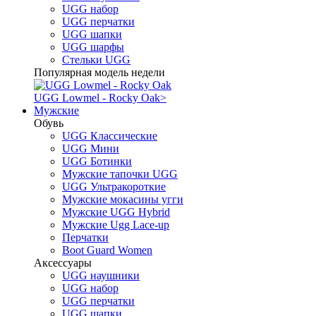
UGG набор
UGG перчатки
UGG шапки
UGG шарфы
Стельки UGG
Популярная модель недели
UGG Lowmel - Rocky Oak
>
Мужские
Обувь
UGG Классические
UGG Мини
UGG Ботинки
Мужские тапочки UGG
UGG Ультракороткие
Мужские мокасины угги
Мужские UGG Hybrid
Мужские Ugg Lace-up
Перчатки
Boot Guard Women
Аксессуары
UGG наушники
UGG набор
UGG перчатки
UGG шапки