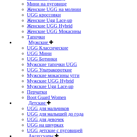
Мини на пуговице
Женские UGG на молнии
UGG кроссовки
Женские Ugg Lace-up
Женские UGG Hybrid
Женские UGG Мокасины
Тапочки
Мужские
UGG Классические
UGG Мини
UGG Ботинки
Мужские тапочки UGG
UGG Ультракороткие
Мужские мокасины угги
Мужские UGG Hybrid
Мужские Ugg Lace-up
Перчатки
Boot Guard Women
Детские
UGG для мальчиков
UGG для малышей до года
UGG для девочек
UGG на шнурках
UGG детские с пуговицей
Аксессуары