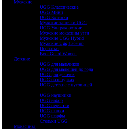
Мужские
UGG Классические
UGG Мини
UGG Ботинки
Мужские тапочки UGG
UGG Ультракороткие
Мужские мокасины угги
Мужские UGG Hybrid
Мужские Ugg Lace-up
Перчатки
Boot Guard Women
Детские
UGG для мальчиков
UGG для малышей до года
UGG для девочек
UGG на шнурках
UGG детские с пуговицей
UGG наушники
UGG набор
UGG перчатки
UGG шапки
UGG шарфы
Стельки UGG
Мокасины