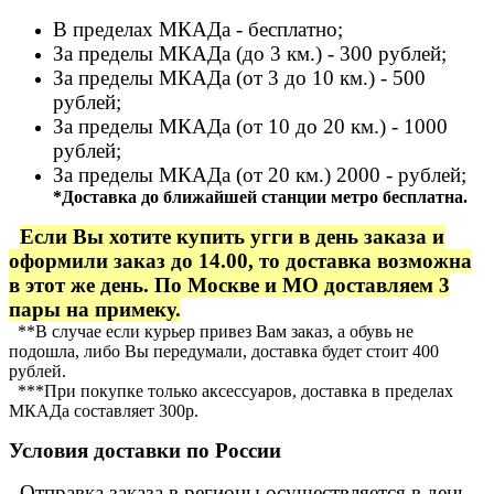
г.Тверь
В пределах МКАДа - бесплатно;
Отзыв от Анастасии
г.Сургут
За пределы МКАДа (до 3 км.) - 300 рублей;
Дмитрий
За пределы МКАДа (от 3 до 10 км.) - 500
г.Баку
рублей;
Отзыв от Юлии
За пределы МКАДа (от 10 до 20 км.) - 1000
г.Барнаул
рублей;
За пределы МКАДа (от 20 км.) 2000 - рублей;
*Доставка до ближайшей станции метро бесплатна.
Если Вы хотите купить угги в день заказа и
оформили заказ до 14.00, то доставка возможна
в этот же день. По Москве и МО доставляем 3
пары на примеку.
**В случае если курьер привез Вам заказ, а обувь не
подошла, либо Вы передумали, доставка будет стоит 400
рублей.
***При покупке только аксессуаров, доставка в пределах
МКАДа составляет 300р.
Условия доставки по России
Отправка заказа в регионы осуществляется в день