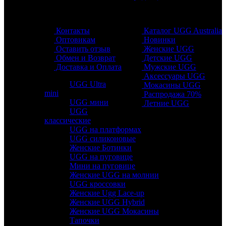
Обратная связь
Разделы
Контакты
Каталог UGG Australia
Оптовикам
Новинки
Оставить отзыв
Женские UGG
Обмен и Возврат
Детские UGG
Доставка и Оплата
Мужские UGG
Аксессуары UGG
UGG Ultra
Мокасины UGG
mini
Распродажа 70%
UGG мини
Летние UGG
UGG
классические
UGG на платформах
UGG силиконовые
Женские Ботинки
UGG на пуговице
Мини на пуговице
Женские UGG на молнии
UGG кроссовки
Женские Ugg Lace-up
Женские UGG Hybrid
Женские UGG Мокасины
Тапочки