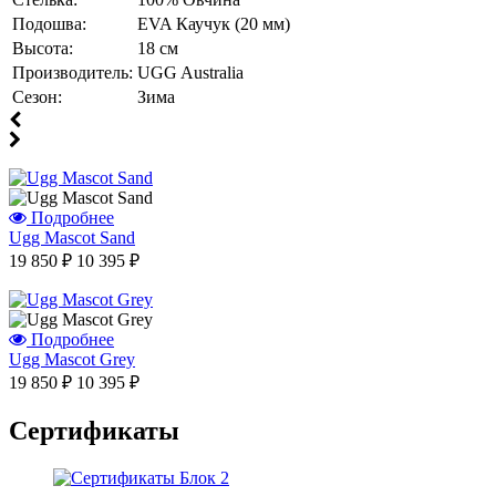
Подошва:
EVA Каучук (20 мм)
Высота:
18 см
Производитель:
UGG Australia
Сезон:
Зима
Подробнее
Ugg Mascot Sand
19 850 ₽
10 395 ₽
Подробнее
Отзыв от Юлии
Ugg Mascot Grey
г.Калининград
19 850 ₽
10 395 ₽
Отзыв от Натальи Гладковой
г. Домодедово
Сертификаты
Отзыв от Оксаны
г.Уфа
Отзыв от Юлии
г.Минск