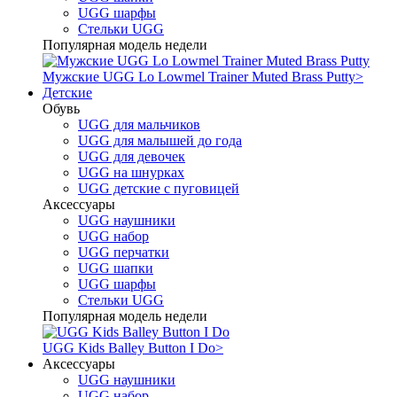
UGG шарфы
Стельки UGG
Популярная модель недели
Мужские UGG Lo Lowmel Trainer Muted Brass Putty
>
Детские
Обувь
UGG для мальчиков
UGG для малышей до года
UGG для девочек
UGG на шнурках
UGG детские с пуговицей
Аксессуары
UGG наушники
UGG набор
UGG перчатки
UGG шапки
UGG шарфы
Стельки UGG
Популярная модель недели
UGG Kids Balley Button I Do
>
Аксессуары
UGG наушники
UGG набор