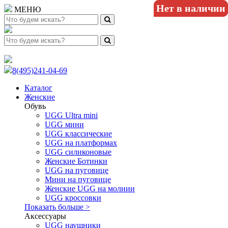
Нет в наличии
Нет в наличии
МЕНЮ
8(495)241-04-69
Каталог
Женские
Обувь
UGG Ultra mini
UGG мини
UGG классические
UGG на платформах
UGG силиконовые
Женские Ботинки
UGG на пуговице
Мини на пуговице
Женские UGG на молнии
UGG кроссовки
Показать больше >
Аксессуары
UGG наушники