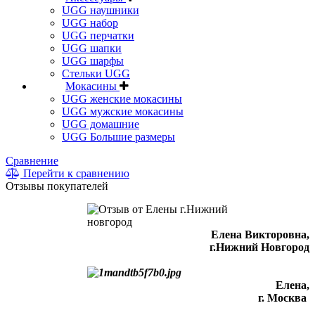
UGG наушники
UGG набор
UGG перчатки
UGG шапки
UGG шарфы
Стельки UGG
Мокасины
UGG женские мокасины
UGG мужские мокасины
UGG домашние
UGG Большие размеры
Сравнение
Перейти к сравнению
Отзывы покупателей
Елена Викторовна
,
г.Нижний Новгород
Елена,
г. Москва