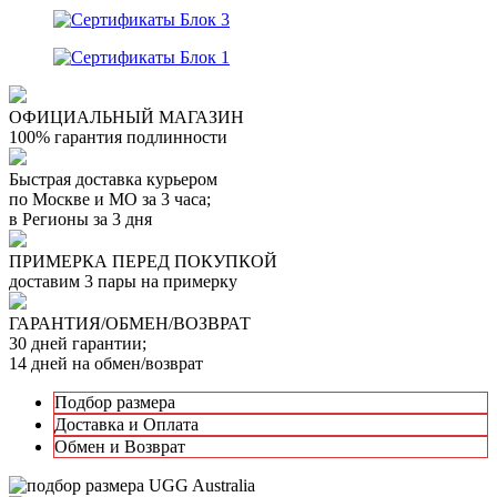
Отзыв от Марины Владимировны
г.Воронеж
Вера Сергеевна
г. Нальчик
Варвара
г.Воронеж
ОФИЦИАЛЬНЫЙ МАГАЗИН
100% гарантия подлинности
Айгуля Динаровна
г.Казань
Быстрая доставка курьером
Ашура Габибуллаевна
по Москве и МО за 3 часа;
г.Нижний-Новгород
в Регионы за 3 дня
Виктор
г.Санкт-Петербург
ПРИМЕРКА ПЕРЕД ПОКУПКОЙ
Отзыв от Елены
доставим 3 пары на примерку
г.Уфа
Отзыв от Людмилы
ГАРАНТИЯ/ОБМЕН/ВОЗВРАТ
г.Севастополь
30 дней гарантии;
Отзыв от Жанны
14 дней на обмен/возврат
г.Омск
Отзыв от Элины
Подбор размера
г. Новосибирск
Доставка и Оплата
Антонина
Обмен и Возврат
г.Томск