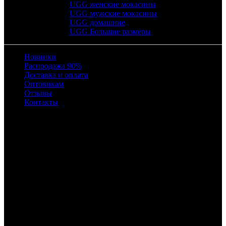
UGG женские мокасины
UGG мужские мокасины
UGG домашние
UGG Большие размеры
Новинки
Распродажа 90%
Доставка и оплата
Оптовикам
Отзывы
Контакты
Время работы
с 10:00 до 22:00
8 (495) 241-04-69