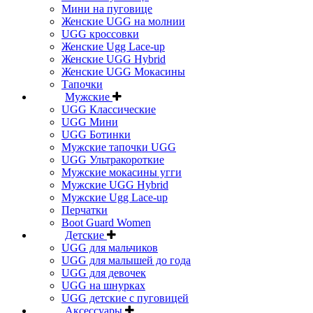
Мини на пуговице
Женские UGG на молнии
UGG кроссовки
Женские Ugg Lace-up
Женские UGG Hybrid
Женские UGG Мокасины
Тапочки
Мужские
UGG Классические
UGG Мини
UGG Ботинки
Мужские тапочки UGG
UGG Ультракороткие
Мужские мокасины угги
Мужские UGG Hybrid
Мужские Ugg Lace-up
Перчатки
Boot Guard Women
Детские
UGG для мальчиков
UGG для малышей до года
UGG для девочек
UGG на шнурках
UGG детские с пуговицей
Аксессуары