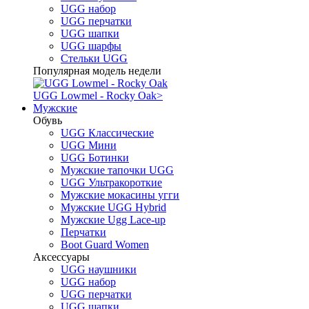
UGG набор
UGG перчатки
UGG шапки
UGG шарфы
Стельки UGG
Популярная модель недели
UGG Lowmel - Rocky Oak
>
Мужские
Обувь
UGG Классические
UGG Мини
UGG Ботинки
Мужские тапочки UGG
UGG Ультракороткие
Мужские мокасины угги
Мужские UGG Hybrid
Мужские Ugg Lace-up
Перчатки
Boot Guard Women
Аксессуары
UGG наушники
UGG набор
UGG перчатки
UGG шапки