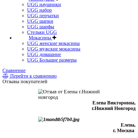
UGG наушники
UGG набор
UGG перчатки
UGG шапки
UGG шарфы
Стельки UGG
Мокасины
UGG женские мокасины
UGG мужские мокасины
UGG домашние
UGG Большие размеры
Сравнение
Перейти к сравнению
Отзывы покупателей
Елена Викторовна
,
г.Нижний Новгород
Елена,
г. Москва