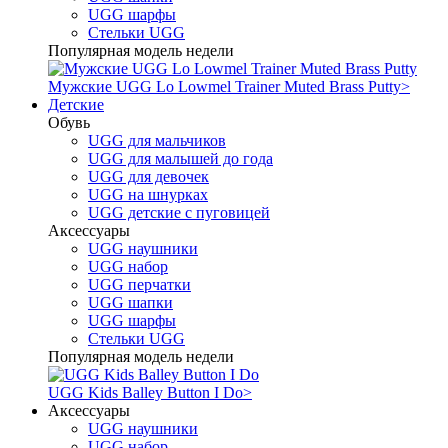
UGG шарфы
Стельки UGG
Популярная модель недели
Мужские UGG Lo Lowmel Trainer Muted Brass Putty
>
Детские
Обувь
UGG для мальчиков
UGG для малышей до года
UGG для девочек
UGG на шнурках
UGG детские с пуговицей
Аксессуары
UGG наушники
UGG набор
UGG перчатки
UGG шапки
UGG шарфы
Стельки UGG
Популярная модель недели
UGG Kids Balley Button I Do
>
Аксессуары
UGG наушники
UGG набор