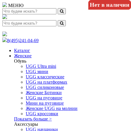
Нет в наличии
Нет в наличии
МЕНЮ
8(495)241-04-69
Каталог
Женские
Обувь
UGG Ultra mini
UGG мини
UGG классические
UGG на платформах
UGG силиконовые
Женские Ботинки
UGG на пуговице
Мини на пуговице
Женские UGG на молнии
UGG кроссовки
Показать больше >
Аксессуары
UGG наушники