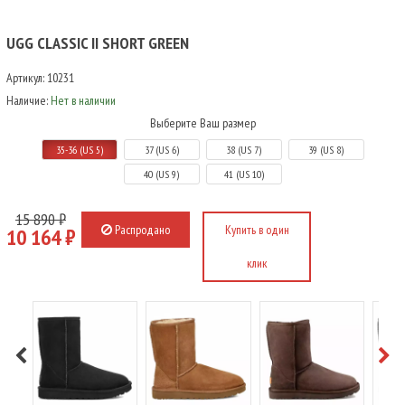
UGG CLASSIC II SHORT GREEN
Артикул:
10231
Наличие:
Нет в наличии
Выберите Ваш размер
35-36 (US 5)
37 (US 6)
38 (US 7)
39 (US 8)
40 (US 9)
41 (US 10)
15 890 ₽
Распродано
Купить в один
10 164 ₽
клик