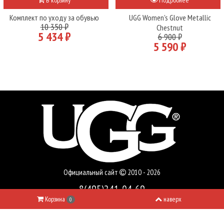
В корзину
Подробнее
Комплект по уходу за обувью
UGG Women's Glove Metallic
10 350 ₽
Chestnut
5 434 ₽
6 900 ₽
5 590 ₽
Официальный сайт
2010 - 2026
8(495)241-04-69
Корзина
наверх
0
uggiaustralia-msk@bk.ru