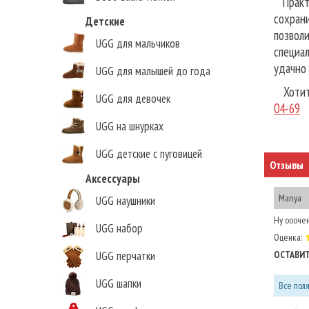
Практич
сохран
Детские
позволи
UGG для мальчиков
специа
удачно 
UGG для малышей до года
Хотите
UGG для девочек
04-69
UGG на шнурках
UGG детские с пуговицей
Отзывы
Аксессуары
Manya
UGG наушники
Ну ооочен
UGG набор
Оценка:
ОСТАВИТ
UGG перчатки
UGG шапки
Все пол