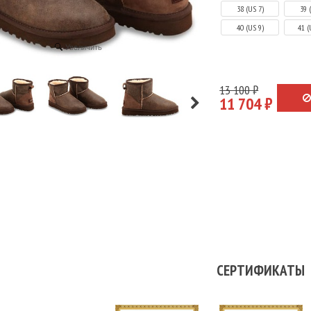
38 (US 7)
39 
40 (US 9)
41 (
Увеличить
13 100 ₽
11 704 ₽
СЕРТИФИКАТЫ