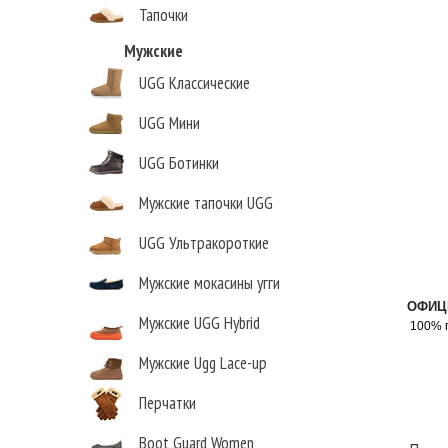
Тапочки
Мужские
UGG Классические
UGG Мини
UGG Ботинки
Мужские тапочки UGG
UGG Ультракороткие
Мужские мокасины угги
ОФИЦ
Мужские UGG Hybrid
100% 
Мужские Ugg Lace-up
Перчатки
Boot Guard Women