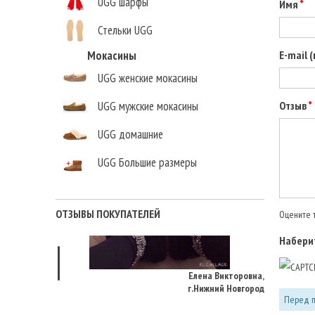
UGG шарфы
Имя
Стельки UGG
E-mail 
Мокасины
UGG женские мокасины
Отзыв
UGG мужские мокасины
UGG домашние
UGG Большие размеры
ОТЗЫВЫ ПОКУПАТЕЛЕЙ
Оцените т
Наберит
Елена Викторовна
,
г.Нижний Новгород
Перед п