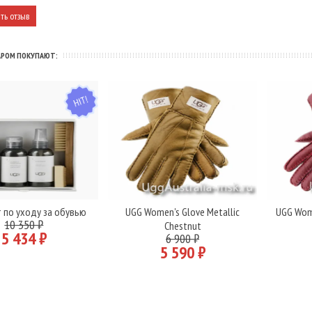
АРОМ ПОКУПАЮТ:
HIT
 по уходу за обувью
UGG Women's Glove Metallic
UGG Wome
В корзину
Подробнее
10 350 ₽
Chestnut
5 434 ₽
6 900 ₽
5 590 ₽