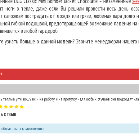
ные UGG Classic Mini Bomber Jacket Chocolate – незаменимые
жен
ит ноги в тепле, даже если Вы решили провести весь день осв
т сапожкам пострадать от дождя или грязи, любимая пара долго 
льной гибкой подошвой, предотвращающей возможные падения на 
впишется в любой гардероб.
 узнать больше о данной модели?
Звоните менеджерам нашего 
1
ь теплые угги, ношу их и на работу, и на прогулку - для любых случаев они подходят кл
Ь ОТЗЫВ
я обязательны к заполнению