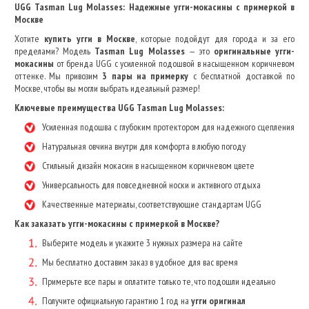
UGG Tasman Lug Molasses: Надежные угги-мокасины с примеркой в
Москве
Хотите
купить угги в Москве
, которые подойдут для города и за его
пределами? Модель
Tasman Lug Molasses
— это
оригинальные угги-
мокасины
от бренда UGG с усиленной подошвой в насыщенном коричневом
оттенке. Мы привозим
3 пары на примерку
с бесплатной доставкой по
Москве, чтобы вы могли выбрать идеальный размер!
Ключевые преимущества UGG Tasman Lug Molasses:
Усиленная подошва с глубоким протектором для надежного сцепления
Натуральная овчина внутри для комфорта в любую погоду
Стильный дизайн мокасин в насыщенном коричневом цвете
Универсальность для повседневной носки и активного отдыха
Качественные материалы, соответствующие стандартам UGG
Как заказать угги-мокасины с примеркой в Москве?
Выберите модель и укажите 3 нужных размера на сайте
Мы бесплатно доставим заказ в удобное для вас время
Примерьте все пары и оплатите только те, что подошли идеально
Получите официальную гарантию 1 год на
угги оригинал