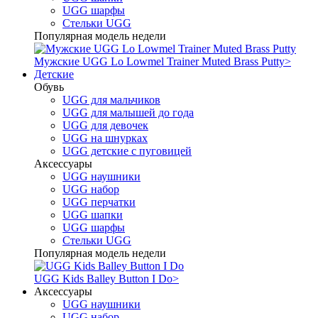
UGG шарфы
Стельки UGG
Популярная модель недели
Мужские UGG Lo Lowmel Trainer Muted Brass Putty
>
Детские
Обувь
UGG для мальчиков
UGG для малышей до года
UGG для девочек
UGG на шнурках
UGG детские с пуговицей
Аксессуары
UGG наушники
UGG набор
UGG перчатки
UGG шапки
UGG шарфы
Стельки UGG
Популярная модель недели
UGG Kids Balley Button I Do
>
Аксессуары
UGG наушники
UGG набор