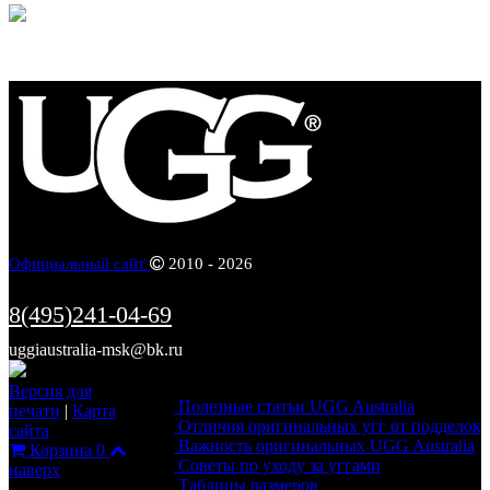
Официальный сайт
2010 - 2026
8(495)241-04-69
uggiaustralia-msk@bk.ru
Информация
Версия для
Полезные статьи UGG Australia
печати
|
Карта
Отличия оригинальных угг от подделок
сайта
Важность оригинальных UGG Australia
Корзина
0
Советы по уходу за уггами
наверх
Таблицы размеров
Каталог