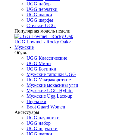
UGG набор
UGG перчатки
UGG шапки
UGG шарфы
Стельки UGG
Популярная модель недели
UGG Lowmel - Rocky Oak
>
Мужские
Обувь
UGG Классические
UGG Мини
UGG Ботинки
Мужские тапочки UGG
UGG Ультракороткие
Мужские мокасины угги
Мужские UGG Hybrid
Мужские Ugg Lace-up
Перчатки
Boot Guard Women
Аксессуары
UGG наушники
UGG набор
UGG перчатки
UGG шапки