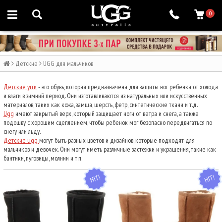
0
Детские
UGG для мальчиков
Детские угги
- это обувь, которая предназначена для защиты ног ребенка от холода
и влаги в зимний период. Они изготавливаются из натуральных или искусственных
материалов, таких как кожа, замша, шерсть, фетр, синтетические ткани и т.д.
Ugg
имеют закрытый верх, который защищает ноги от ветра и снега, а также
подошву с хорошим сцеплением, чтобы ребенок мог безопасно передвигаться по
снегу или льду.
Детские ugg
могут быть разных цветов и дизайнов, которые подходят для
мальчиков и девочек. Они могут иметь различные застежки и украшения, такие как
бантики, пуговицы, молнии и т.п.
HIT
HIT