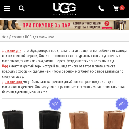
0
Детские
UGG для мальчиков
Детские угги
- это обувь, которая предназначена для защиты ног ребенка от холода
и влаги в зимний период. Они изготавливаются из натуральных или искусственных
материалов, таких как кожа, замша, шерсть, фетр, синтетические ткани и т.д.
Ugg
имеют закрытый верх, который защищает ноги от ветра и снега, а также
подошву с хорошим сцеплением, чтобы ребенок мог безопасно передвигаться по
снегу или льду.
Детские ugg
могут быть разных цветов и дизайнов, которые подходят для
мальчиков и девочек. Они могут иметь различные застежки и украшения, такие как
бантики, пуговицы, молнии и т.п.
HIT
HIT