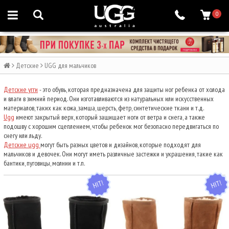
0
Детские
UGG для мальчиков
Детские угги
- это обувь, которая предназначена для защиты ног ребенка от холода
и влаги в зимний период. Они изготавливаются из натуральных или искусственных
материалов, таких как кожа, замша, шерсть, фетр, синтетические ткани и т.д.
Ugg
имеют закрытый верх, который защищает ноги от ветра и снега, а также
подошву с хорошим сцеплением, чтобы ребенок мог безопасно передвигаться по
снегу или льду.
Детские ugg
могут быть разных цветов и дизайнов, которые подходят для
мальчиков и девочек. Они могут иметь различные застежки и украшения, такие как
бантики, пуговицы, молнии и т.п.
HIT
HIT