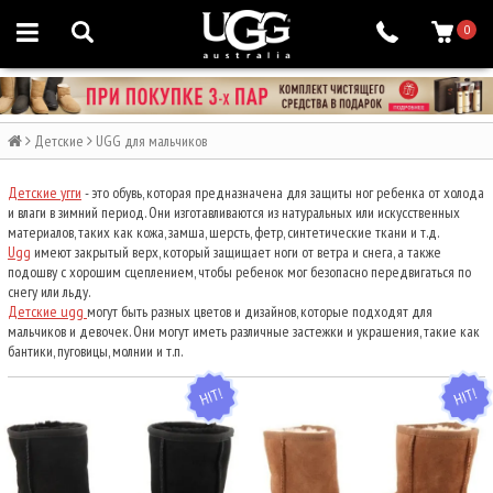
0
Детские
UGG для мальчиков
Детские угги
- это обувь, которая предназначена для защиты ног ребенка от холода
и влаги в зимний период. Они изготавливаются из натуральных или искусственных
материалов, таких как кожа, замша, шерсть, фетр, синтетические ткани и т.д.
Ugg
имеют закрытый верх, который защищает ноги от ветра и снега, а также
подошву с хорошим сцеплением, чтобы ребенок мог безопасно передвигаться по
снегу или льду.
Детские ugg
могут быть разных цветов и дизайнов, которые подходят для
мальчиков и девочек. Они могут иметь различные застежки и украшения, такие как
бантики, пуговицы, молнии и т.п.
HIT
HIT