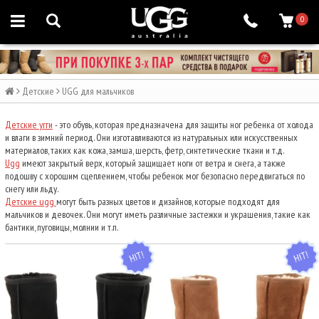
0
Детские
UGG для мальчиков
Детские угги
- это обувь, которая предназначена для защиты ног ребенка от холода
и влаги в зимний период. Они изготавливаются из натуральных или искусственных
материалов, таких как кожа, замша, шерсть, фетр, синтетические ткани и т.д.
Ugg
имеют закрытый верх, который защищает ноги от ветра и снега, а также
подошву с хорошим сцеплением, чтобы ребенок мог безопасно передвигаться по
снегу или льду.
Детские ugg
могут быть разных цветов и дизайнов, которые подходят для
мальчиков и девочек. Они могут иметь различные застежки и украшения, такие как
бантики, пуговицы, молнии и т.п.
HIT
HIT