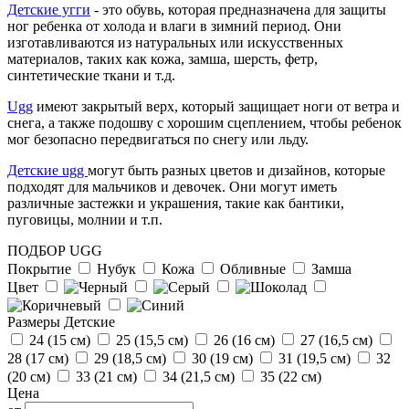
Диана Байдакова
Детские угги
- это обувь, которая предназначена для защиты
г.Сургут
ног ребенка от холода и влаги в зимний период. Они
изготавливаются из натуральных или искусственных
материалов, таких как кожа, замша, шерсть, фетр,
синтетические ткани и т.д.
Ugg
имеют закрытый верх, который защищает ноги от ветра и
снега, а также подошву с хорошим сцеплением, чтобы ребенок
мог безопасно передвигаться по снегу или льду.
Детские ugg
могут быть разных цветов и дизайнов, которые
подходят для мальчиков и девочек. Они могут иметь
различные застежки и украшения, такие как бантики,
Татьяна
пуговицы, молнии и т.п.
г. Екатеринбург
ПОДБОР UGG
Покрытие
Нубук
Кожа
Обливные
Замша
Цвет
Размеры Детские
24 (15 см)
25 (15,5 см)
26 (16 см)
27 (16,5 см)
28 (17 см)
29 (18,5 см)
30 (19 см)
31 (19,5 см)
32
(20 см)
33 (21 см)
34 (21,5 см)
35 (22 см)
Цена