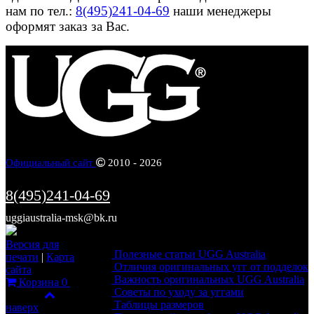
нам по тел.:
8(495)241-04-69
наши менеджеры
оформят заказ за Вас.
Официальный сайт
2010 - 2026
Вера Сергеевна
8(495)241-04-69
г. Нальчик
uggiaustralia-msk@bk.ru
Информация
Версия для
Полезные статьи UGG Australia
печати
|
Карта
Отличия оригинальных угг от подделок
сайта
Важность оригинальных UGG Australia
Корзина
0
Советы по уходу за уггами
Фильтр
Таблицы размеров
наверх