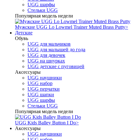
UGG шарфы
Стельки UGG
Популярная модель недели
Мужские UGG Lo Lowmel Trainer Muted Brass Putty
>
Детские
Обувь
UGG для мальчиков
UGG для малышей до года
UGG для девочек
UGG на шнурках
UGG детские с пуговицей
Аксессуары
UGG наушники
UGG набор
UGG перчатки
UGG шапки
UGG шарфы
Стельки UGG
Популярная модель недели
UGG Kids Balley Button I Do
>
Аксессуары
UGG наушники
UGG набор