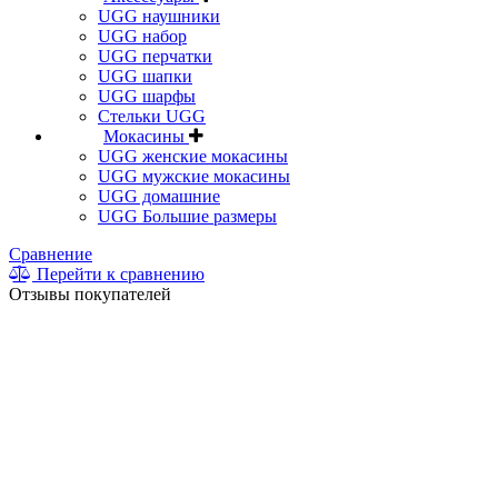
UGG наушники
UGG набор
UGG перчатки
UGG шапки
UGG шарфы
Стельки UGG
Мокасины
UGG женские мокасины
UGG мужские мокасины
UGG домашние
UGG Большие размеры
Сравнение
Перейти к сравнению
Отзывы покупателей