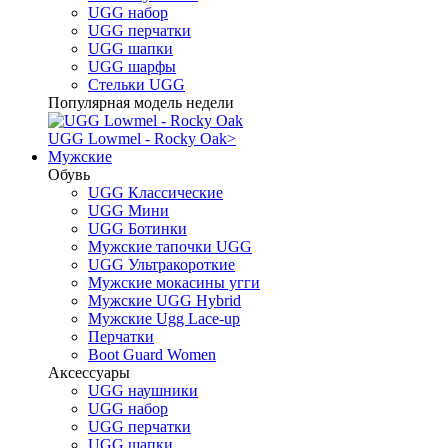
UGG набор
UGG перчатки
UGG шапки
UGG шарфы
Стельки UGG
Популярная модель недели
UGG Lowmel - Rocky Oak
>
Мужские
Обувь
UGG Классические
UGG Мини
UGG Ботинки
Мужские тапочки UGG
UGG Ультракороткие
Мужские мокасины угги
Мужские UGG Hybrid
Мужские Ugg Lace-up
Перчатки
Boot Guard Women
Аксессуары
UGG наушники
UGG набор
UGG перчатки
UGG шапки