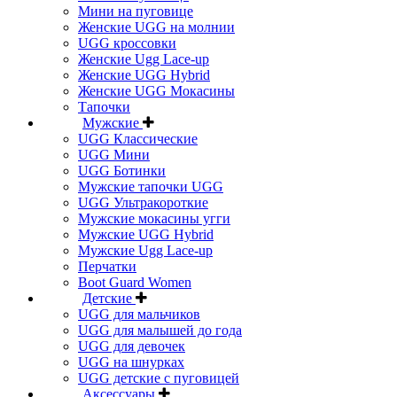
Мини на пуговице
Женские UGG на молнии
UGG кроссовки
Женские Ugg Lace-up
Женские UGG Hybrid
Женские UGG Мокасины
Тапочки
Мужские
UGG Классические
UGG Мини
UGG Ботинки
Мужские тапочки UGG
UGG Ультракороткие
Мужские мокасины угги
Мужские UGG Hybrid
Мужские Ugg Lace-up
Перчатки
Boot Guard Women
Детские
UGG для мальчиков
UGG для малышей до года
UGG для девочек
UGG на шнурках
UGG детские с пуговицей
Аксессуары