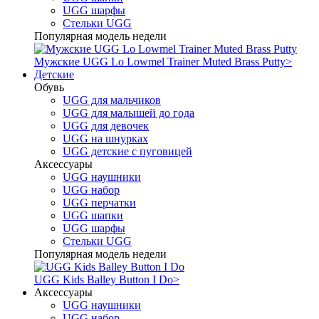
UGG шарфы
Стельки UGG
Популярная модель недели
Мужские UGG Lo Lowmel Trainer Muted Brass Putty
>
Детские
Обувь
UGG для мальчиков
UGG для малышей до года
UGG для девочек
UGG на шнурках
UGG детские с пуговицей
Аксессуары
UGG наушники
UGG набор
UGG перчатки
UGG шапки
UGG шарфы
Стельки UGG
Популярная модель недели
UGG Kids Balley Button I Do
>
Аксессуары
UGG наушники
UGG набор