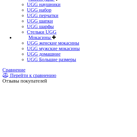
UGG наушники
UGG набор
UGG перчатки
UGG шапки
UGG шарфы
Стельки UGG
Мокасины
UGG женские мокасины
UGG мужские мокасины
UGG домашние
UGG Большие размеры
Сравнение
Перейти к сравнению
Отзывы покупателей