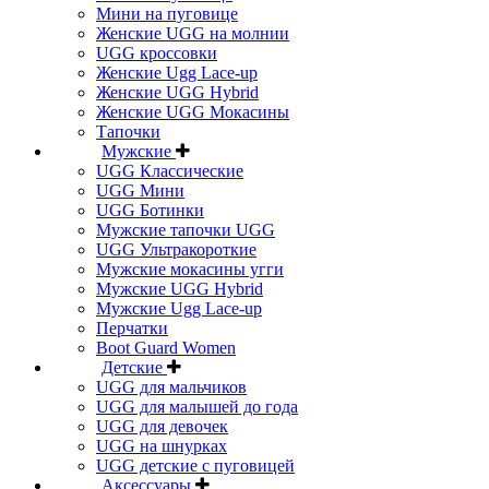
Мини на пуговице
Женские UGG на молнии
UGG кроссовки
Женские Ugg Lace-up
Женские UGG Hybrid
Женские UGG Мокасины
Тапочки
Мужские
UGG Классические
UGG Мини
UGG Ботинки
Мужские тапочки UGG
UGG Ультракороткие
Мужские мокасины угги
Мужские UGG Hybrid
Мужские Ugg Lace-up
Перчатки
Boot Guard Women
Детские
UGG для мальчиков
UGG для малышей до года
UGG для девочек
UGG на шнурках
UGG детские с пуговицей
Аксессуары