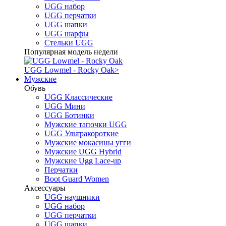
UGG набор
UGG перчатки
UGG шапки
UGG шарфы
Стельки UGG
Популярная модель недели
UGG Lowmel - Rocky Oak
>
Мужские
Обувь
UGG Классические
UGG Мини
UGG Ботинки
Мужские тапочки UGG
UGG Ультракороткие
Мужские мокасины угги
Мужские UGG Hybrid
Мужские Ugg Lace-up
Перчатки
Boot Guard Women
Аксессуары
UGG наушники
UGG набор
UGG перчатки
UGG шапки