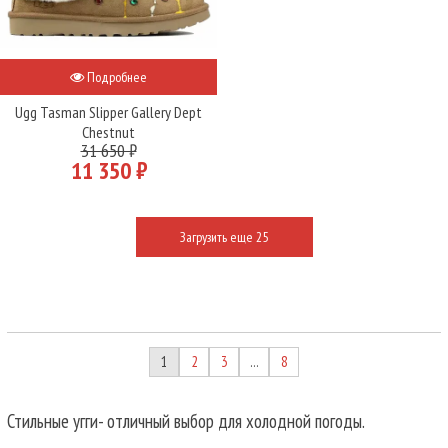
Подробнее
Ugg Tasman Slipper Gallery Dept
Chestnut
31 650 ₽
11 350 ₽
Загрузить еще 25
1
2
3
8
…
Стильные угги- отличный выбор для холодной погоды.